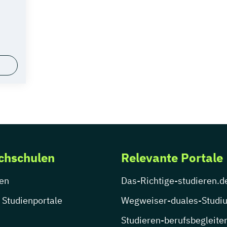
chschulen
Relevante Portale
en
Das-Richtige-studieren.d
 Studienportale
Wegweiser-duales-Studi
Studieren-berufsbegleite