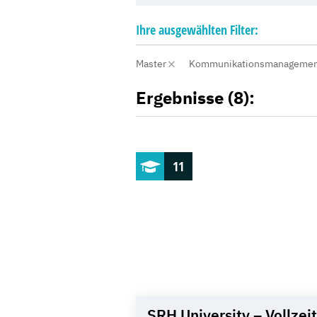
Ihre
ausgewählten
Filter:
Master
Kommunikationsmanageme
Ergebnisse (8):
11
SRH University – Vollzeit