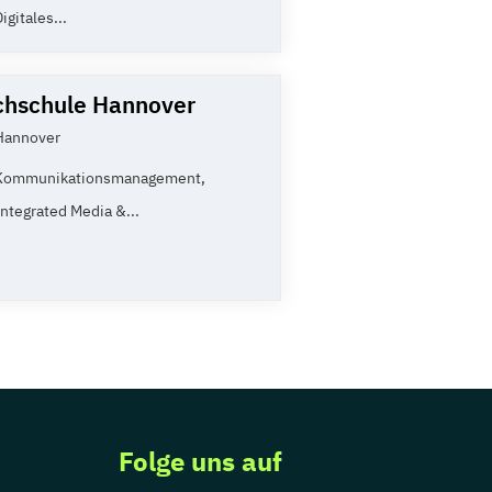
igitales...
hschule Hannover
Hannover
Kommunikationsmanagement,
Integrated Media &...
Folge uns auf