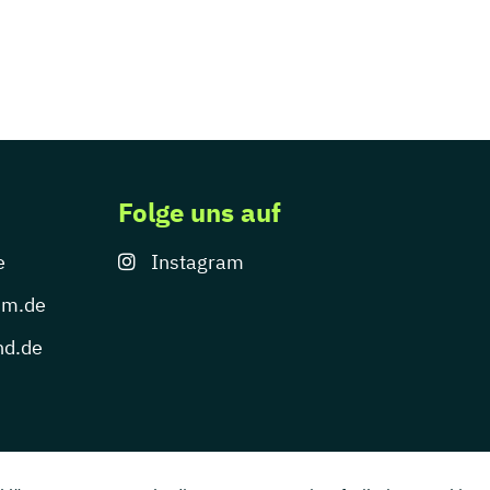
Folge uns auf
e
Instagram
um.de
nd.de