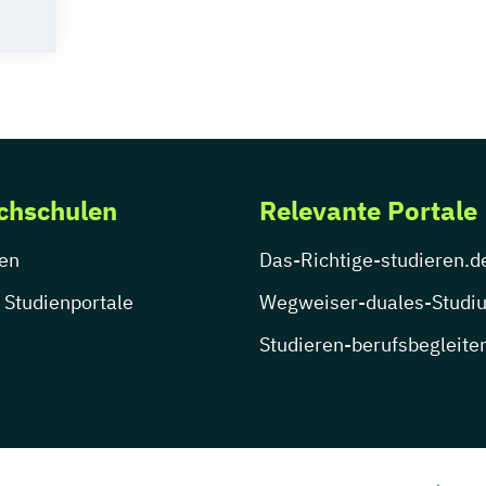
chschulen
Relevante Portale
en
Das-Richtige-studieren.d
 Studienportale
Wegweiser-duales-Studi
Studieren-berufsbegleite