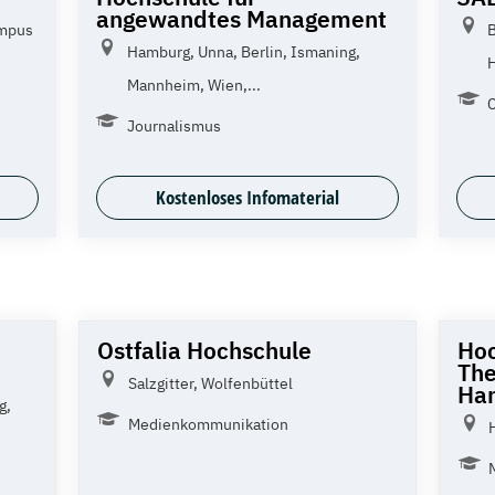
angewandtes Management
ampus
B
Hamburg, Unna, Berlin, Ismaning,
H
Mannheim, Wien,...
C
Journalismus
Kostenloses Infomaterial
Ostfalia Hochschule
Hoc
The
Salzgitter, Wolfenbüttel
Ha
g,
Medienkommunikation