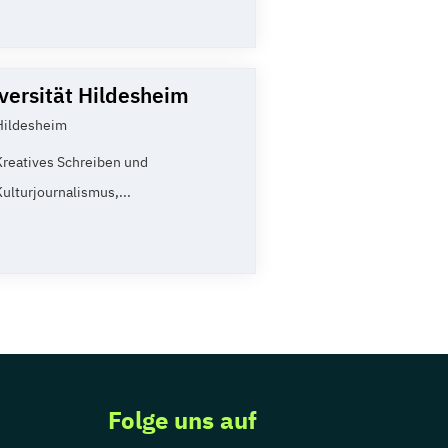
versität Hildesheim
Hildesheim
Kreatives Schreiben und
Kulturjournalismus,...
Folge uns auf