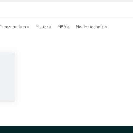
räsenzstudium
Master
MBA
Medientechnik