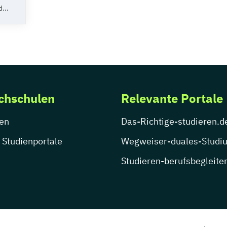
...
chschulen
Relevante Portale
en
Das-Richtige-studieren.d
 Studienportale
Wegweiser-duales-Studi
Studieren-berufsbegleite