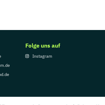
Folge uns auf
e
Instagram
um.de
nd.de