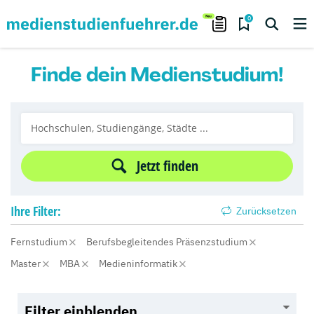
0
Finde dein Medienstudium!
Jetzt finden
Ihre
Filter:
Zurücksetzen
Fernstudium
Berufsbegleitendes Präsenzstudium
Master
MBA
Medieninformatik
Filter einblenden