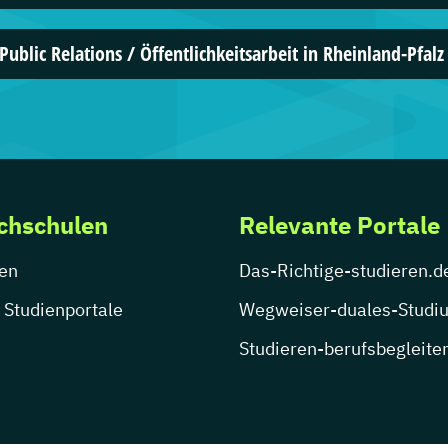
4 Studien
Public Relations / Öffentlichkeitsarbeit in Rheinland-Pfalz
Campus M U
Medien Ma
1 Studien
chschulen
Relevante Portale
en
Das-Richtige-studieren.d
 Studienportale
Wegweiser-duales-Studi
Studieren-berufsbegleite