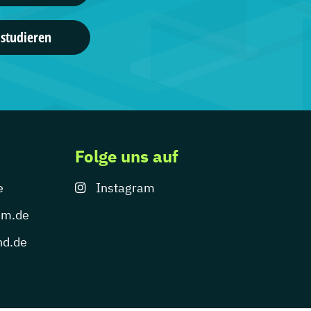
gänge
 studieren
niversity
nagement ...
gänge
Folge uns auf
e
Instagram
um.de
nd.de