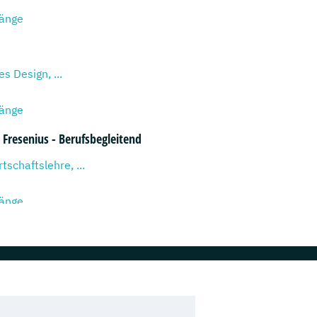
gänge
s Design, ...
gänge
Fresenius - Berufsbegleitend
tschaftslehre, ...
gänge
Fresenius - Vollzeit
gn & Management, ...
gänge