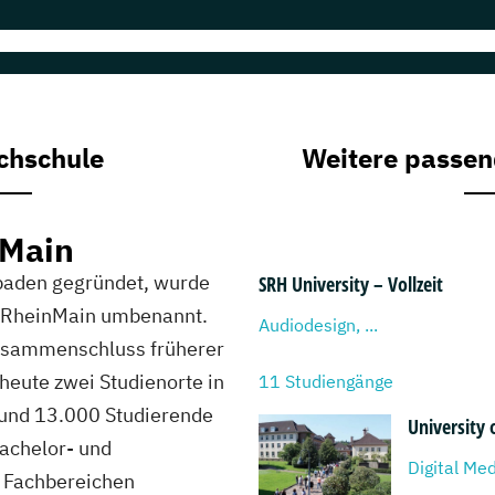
chschule
Weitere passen
nMain
baden gegründet, wurde
SRH University – Vollzeit
le RheinMain umbenannt.
Audiodesign, ...
usammenschluss früherer
heute zwei Studienorte in
11 Studiengänge
und 13.000 Studierende
University 
Bachelor- und
Digital Med
f Fachbereichen