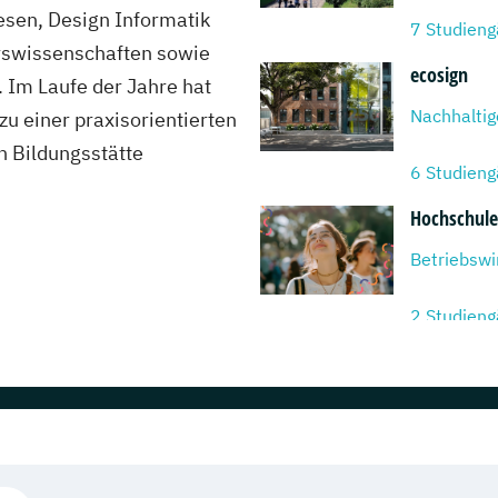
esen, Design Informatik
7 Studien
rswissenschaften sowie
ecosign
 Im Laufe der Jahre hat
Nachhaltige
u einer praxisorientierten
n Bildungsstätte
6 Studien
Hochschule 
Betriebswir
2 Studien
Hochschule 
Mediendesi
4 Studien