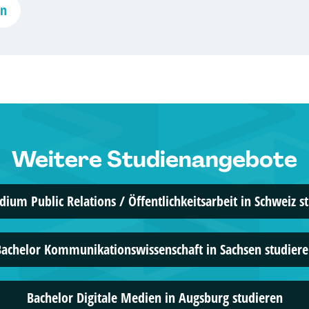
Hochschule
en
3 Studien
AMD Akade
Marken- & 
Weitere Studienangebote
5 Studien
IST-Hochsc
dium Public Relations / Öffentlichkeitsarbeit in Schweiz s
Kommunika
5 Studien
achelor Kommunikationswissenschaft in Sachsen studier
AKAD Unive
Bachelor Digitale Medien in Augsburg studieren
Online-Mark