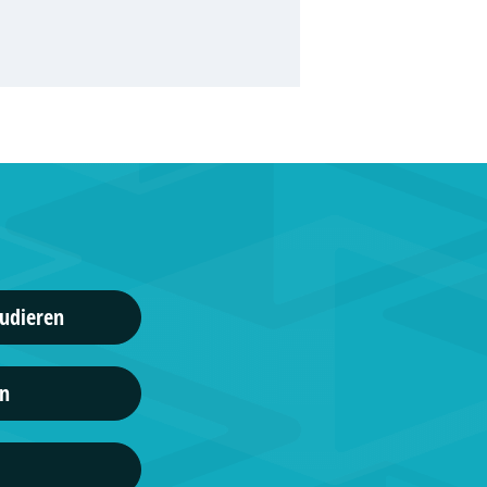
 Fresenius - Fernstudium
Medien- und Kommunikationsmanagement, ...
gänge
mie Mode & Design
Kommunikationsdesign, ...
gänge
hule für Management
tudieren
tion & Medienmanagement, ...
gänge
en
rsity
eting, ...