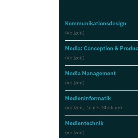
Kommunikationsdesign
(Vollzeit)
Media: Conception & Produc
(Vollzeit)
Media Management
(Vollzeit)
Medieninformatik
(Vollzeit, Duales Studium)
Medientechnik
(Vollzeit)