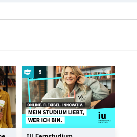
9
he
IU Fernstudium