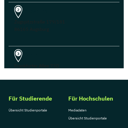
Augsburg
2
Zugspitzstraße 179/181
86165 Augsburg
Berlin
3
Frankfurter Allee 73D
10247 Berlin
Studienberatung
Für Studierende
Für Hochschulen
berlin-dualesstudium@iu.org
Übersicht Studienportale
Mediadaten
+49 (0)30 2089868 20
Übersicht Studienportale