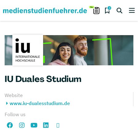
0
IU Duales Studium
Website
www.iu-dualesstudium.de
Follow us