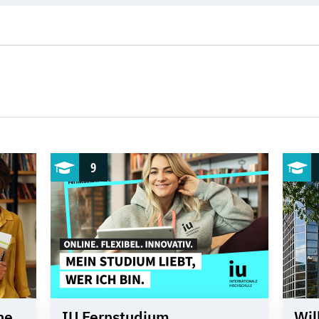
9
he
IU Fernstudium
Wil