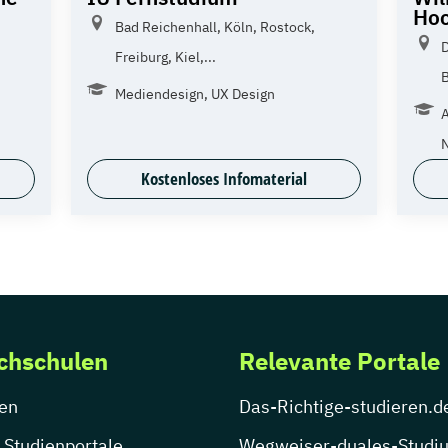
Hoc
Bad Reichenhall, Köln, Rostock,
D
Freiburg, Kiel,...
B
Mediendesign, UX Design
A
N
Kostenloses Infomaterial
chschulen
Relevante Portale
en
Das-Richtige-studieren.d
 Studienportale
Wegweiser-duales-Studi