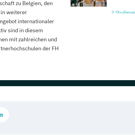
schaft zu Belgien, den
in weiterer
2 Studien
Angebot internationaler
Hochschule 
tiv sind in diesem
Mediendesi
en mit zahlreichen und
rtnerhochschulen der FH
4 Studien
Hochschule
3 Studien
AMD Akade
en
Marken- & 
5 Studien