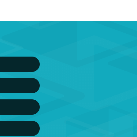
hule für Management
tion & Medienmanagement, ...
gänge
Studium
n, ...
gänge
rsity
eting, ...
gänge