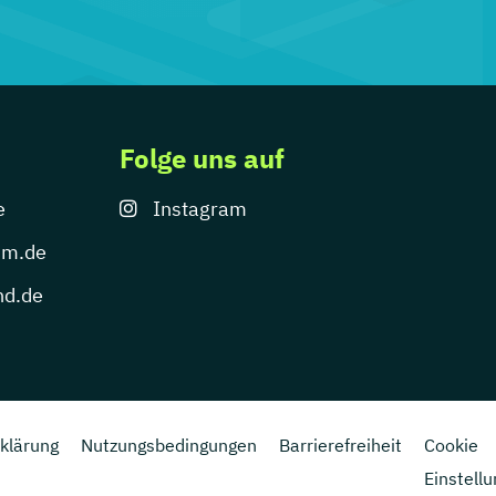
Folge uns auf
e
Instagram
um.de
nd.de
klärung
Nutzungsbedingungen
Barrierefreiheit
Cookie
Einstell