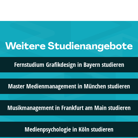
IST-Hochsc
Kommunika
5 Studien
Weitere Studienangebote
IU Duales 
Mediendesig
Fernstudium Grafikdesign in Bayern studieren
2 Studien
Master Medienmanagement in München studieren
AKAD Unive
Online-Mark
Musikmanagement in Frankfurt am Main studieren
4 Studien
Medienpsychologie in Köln studieren