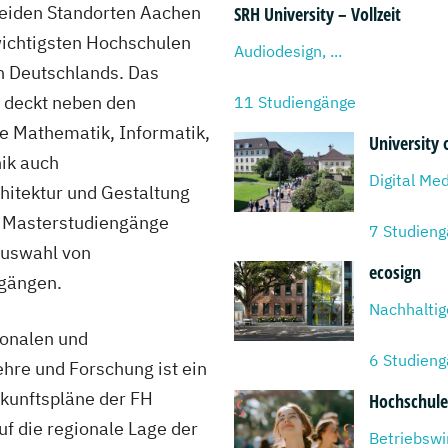
beiden Standorten Aachen
SRH University – Vollzeit
wichtigsten Hochschulen
Audiodesign, ...
 Deutschlands. Das
 deckt neben den
11 Studiengänge
e Mathematik, Informatik,
University 
ik auch
Digital Med
hitektur und Gestaltung
d Masterstudiengänge
7 Studien
Auswahl von
ecosign
gängen.
Nachhaltige
ionalen und
6 Studien
ehre und Forschung ist ein
ukunftspläne der FH
Hochschule 
uf die regionale Lage der
Betriebswir