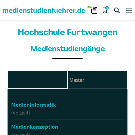
0
Hochschule Furtwangen
Medienstudiengänge
Bachelor
Master
Medieninformatik
(Vollzeit)
Medienkonzeption
(Vollzeit)