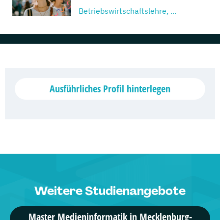
Betriebswirtschaftslehre, ...
2 Studiengänge
Hochschule Fresenius - Vollzeit
Mediendesign & Management, ...
Ausführliches Profil hinterlegen
4 Studiengänge
Hochschule Fresenius -
Fernstudium
Medien- und Kommunikationsmanagement, ...
3 Studiengänge
Weitere Studienangebote
AMD Akademie Mode & Design
Marken- & Kommunikationsdesign, ...
Master Medieninformatik in Mecklenburg-