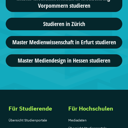
Vorpommern studieren
5 Studiengänge
SRH Fernhochschule – The Mobile
Studieren in Zürich
University
Kommunikation und Medienmanagement, ...
Master Medienwissenschaft in Erfurt studieren
3 Studiengänge
Master Mediendesign in Hessen studieren
AKAD University
Online-Marketing, ...
4 Studiengänge
Haarlem Campus
BSc Creative Media ...
Für Studierende
Für Hochschulen
1 Studiengänge
Übersicht Studienportale
Mediadaten