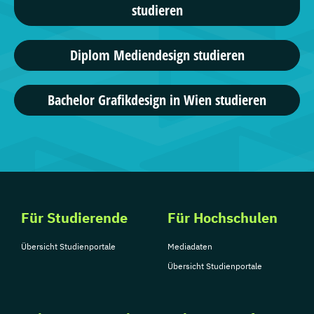
studieren
4 Studiengänge
Wilhelm Büchner Hochschule
Diplom Mediendesign studieren
Digitale Medien, ...
Bachelor Grafikdesign in Wien studieren
8 Studiengänge
Lazi Akademie
Digital and Visual Communication ...
1 Studiengänge
Für Studierende
Für Hochschulen
Übersicht Studienportale
Mediadaten
Übersicht Studienportale