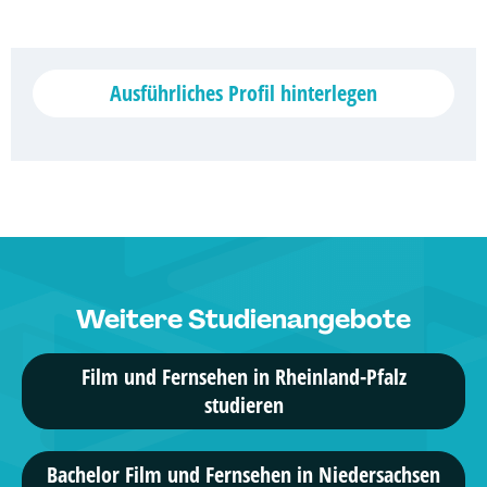
Management
Medienpsychologie, ...
Ausführliches Profil hinterlegen
13 Studiengänge
IU Fernstudium
Medieninformatik, ...
9 Studiengänge
SAE Institute GmbH
Weitere Studienangebote
Audio Production, ...
Film und Fernsehen in Rheinland-Pfalz
13 Studiengänge
studieren
Universität Erfurt
Kommunikationswissenschaft, ...
Bachelor Film und Fernsehen in Niedersachsen