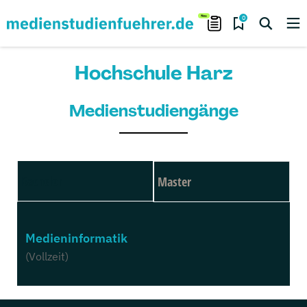
0
Hochschule Harz
Medienstudiengänge
Bachelor
Master
Medieninformatik
(Vollzeit)