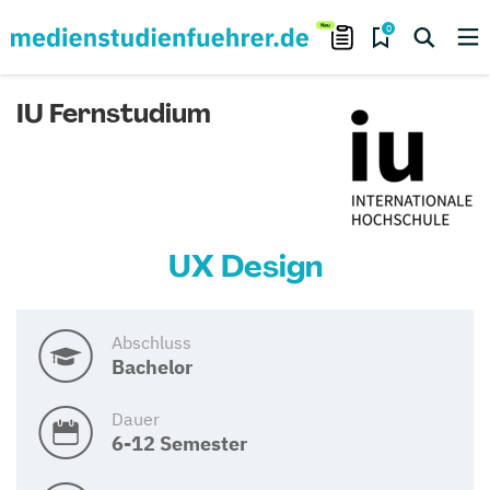
0
IU Fernstudium
UX Design
Abschluss
Bachelor
Dauer
6-12 Semester