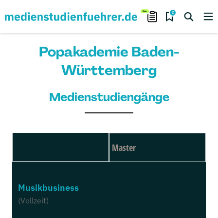
0
Popakademie Baden-
Württemberg
Medienstudiengänge
Bachelor
Master
Musikbusiness
(Vollzeit)