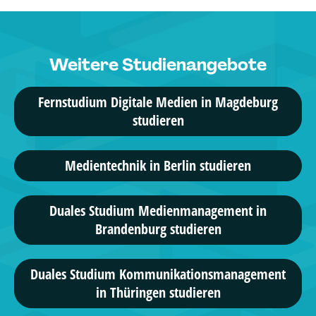
3 Studiengänge
Weitere Studienangebote
IST-Hochschule für Management
Kommunikation & Medienmanagement, ...
Fernstudium Digitale Medien in Magdeburg
studieren
5 Studiengänge
AKAD University
Medientechnik in Berlin studieren
Online-Marketing, ...
Duales Studium Medienmanagement in
4 Studiengänge
Brandenburg studieren
Campus M University
Medien Management ...
Duales Studium Kommunikationsmanagement
in Thüringen studieren
1 Studiengänge