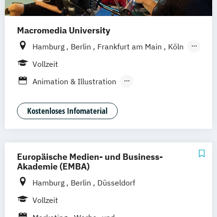
Macromedia University
Hamburg
Berlin
Frankfurt am Main
Köln
Leipzig
München
Stuttgart
Vollzeit
Animation & Illustration
Brand Management
Design Management (EN)
Kostenloses Infomaterial
Digital Music Production
Eventmanagement
Filmmaking (DE/EN)
Game Design & Development
Europäische Medien- und Business-
Games Management
Journalismus
Akademie (EMBA)
Medien- und Kommunikationsdesign
Hamburg
Berlin
Düsseldorf
Medien- und Kommunikationsmanagement
Vollzeit