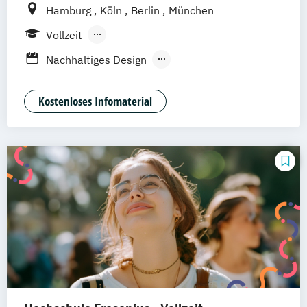
Hamburg
Köln
Berlin
München
Vollzeit
Berufsbegleitendes Präsenzstudium
Nachhaltiges Design
Nachhaltiges Design (berufsbegleitend)
Nachhaltiges Design Management
Kostenloses Infomaterial
Nachhaltiges Design Management
(berufsbegleitend)