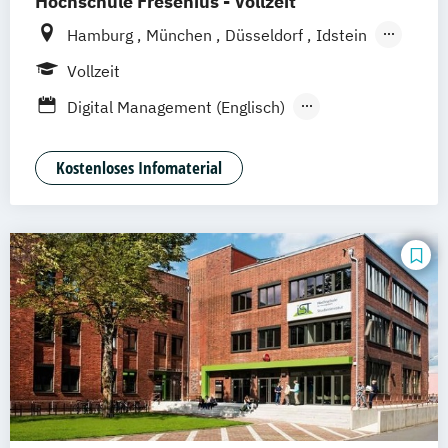
Hochschule Fresenius - Vollzeit
Hamburg
München
Düsseldorf
Idstein
Berlin
Frankfurt am Main
Köln
Vollzeit
Heidelberg
Wiesbaden
Wolfenbüttel
Digital Management (Englisch)
Braunschweig
Erfurt
Digitales Management & Leadership
Mediendesign & Management
Kostenloses Infomaterial
Medienmanagement und Digitales
Marketing