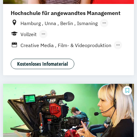
Hochschule für angewandtes Management
Hamburg
Unna
Berlin
Ismaning
Mannheim
Wien
Frankfurt
Hannover
Vollzeit
Leipzig
Düsseldorf
Köln
Nürnberg
Berufsbegleitendes Präsenzstudium
Creative Media
Film- & Videoproduktion
Stuttgart
Duales Studium
Game Design
Journalismus
Media Studies
Medienmanagement
Kostenloses Infomaterial
Medienpsychologie
Musikproduktion
Social Media Studies
Software Design & User Experience