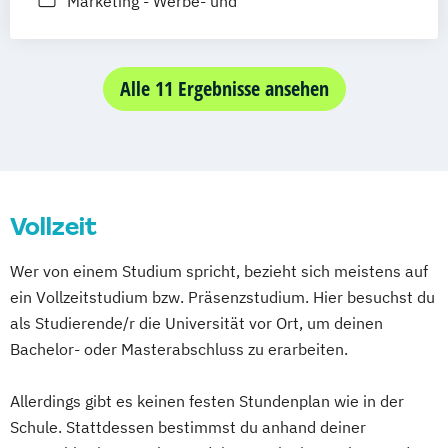
Medien- und Kommunikationsmanagement
Marketing - Werbe- und
(DE/EN)
Wirtschaftspsychologie
Medien- und Werbepsychologie
Musikmanagement
Sportjournalismus
Alle 11 Ergebnisse ansehen
Vollzeit
Wer von einem Studium spricht, bezieht sich meistens auf
ein Vollzeitstudium bzw. Präsenzstudium. Hier besuchst du
als Studierende/r die Universität vor Ort, um deinen
Bachelor- oder Masterabschluss zu erarbeiten.
Allerdings gibt es keinen festen Stundenplan wie in der
Schule. Stattdessen bestimmst du anhand deiner