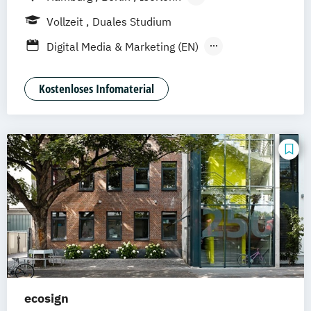
UE Innovation Hub
Vollzeit
Duales Studium
Digital Media & Marketing (EN)
Digital Media & Marketing (dual)
Film & Motion Design (EN)
Kostenloses Infomaterial
Fotografie + Neue Medien (EN)
Game Design (EN)
Illustration (EN)
Kommunikationsdesign (EN)
ecosign