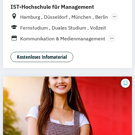
IST-Hochschule für Management
Hamburg
Düsseldorf
München
Berlin
Weil am Rhein
Frankfurt am Main
Essen
Fernstudium
Duales Studium
Vollzeit
Stuttgart
Jena
Innsbruck
Linz
Kommunikation & Medienmanagement
Kommunikationamanagement
Medienökonom
Kostenloses Infomaterial
Public Relations Hochschulzertifikat
Werbe- und Medienpsychologie