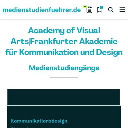
0
Academy of Visual
Arts|Frankfurter Akademie
für Kommunikation und Design
Medienstudiengänge
Zertifikat
Kommunikationsdesign