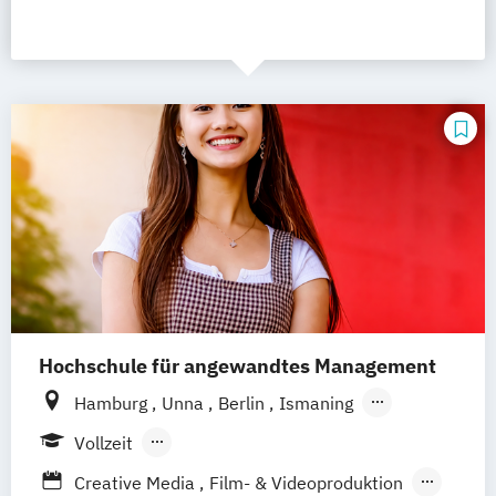
Hochschule für angewandtes Management
Hamburg
Unna
Berlin
Ismaning
Mannheim
Wien
Frankfurt
Hannover
Vollzeit
Leipzig
Düsseldorf
Köln
Nürnberg
Berufsbegleitendes Präsenzstudium
Creative Media
Film- & Videoproduktion