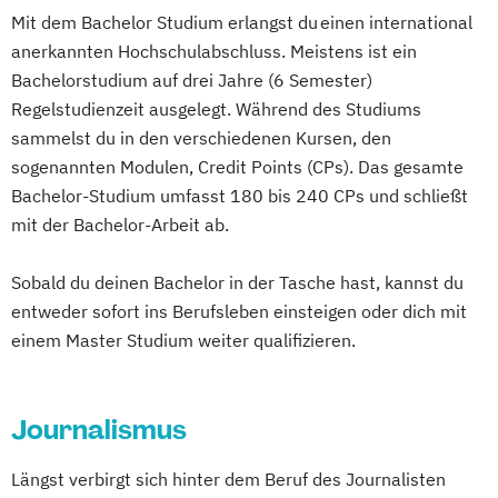
Strategien (DE/EN)
Mit dem Bachelor Studium erlangst du einen international
Management der Medien- und
anerkannten Hochschulabschluss. Meistens ist ein
Kreativwirtschaft
Bachelorstudium auf drei Jahre (6 Semester)
Medien- und Eventmanagement
Regelstudienzeit ausgelegt. Während des Studiums
Medien- und Wirtschaftspsychologie
sammelst du in den verschiedenen Kursen, den
Public Relations und Digitales Marketing
sogenannten Modulen, Credit Points (CPs). Das gesamte
(DE/EN)
Bachelor-Studium umfasst 180 bis 240 CPs und schließt
Social Media Marketing und Content
mit der Bachelor-Arbeit ab.
Creation
Sobald du deinen Bachelor in der Tasche hast, kannst du
Visual and Media Anthropology
entweder sofort ins Berufsleben einsteigen oder dich mit
Wirtschaftspsychologie (DE/EN)
einem Master Studium weiter qualifizieren.
Journalismus
Längst verbirgt sich hinter dem Beruf des Journalisten