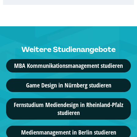
AMD Akademie Mode & Design
Marken- & Kommunikationsdesign, ...
5 Studiengänge
AKAD University
Weitere Studienangebote
Online-Marketing, ...
MBA Kommunikationsmanagement studieren
4 Studiengänge
Haarlem Campus
Game Design in Nürnberg studieren
BSc Creative Media ...
Fernstudium Mediendesign in Rheinland-Pfalz
1 Studiengänge
studieren
Hochschule für angewandtes
Management
Medienmanagement in Berlin studieren
Medienpsychologie, ...