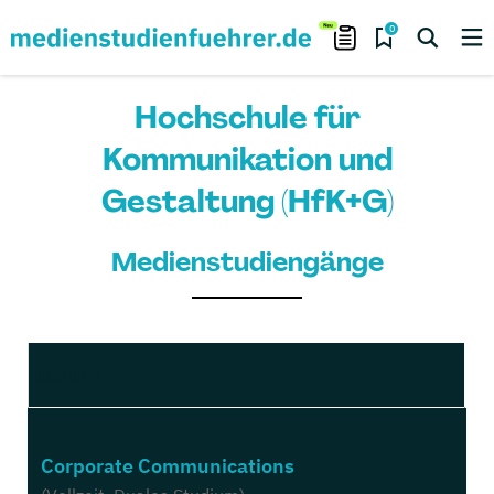
0
Hochschule für
Kommunikation und
Gestaltung (HfK+G)
Medienstudiengänge
Bachelor
Corporate Communications