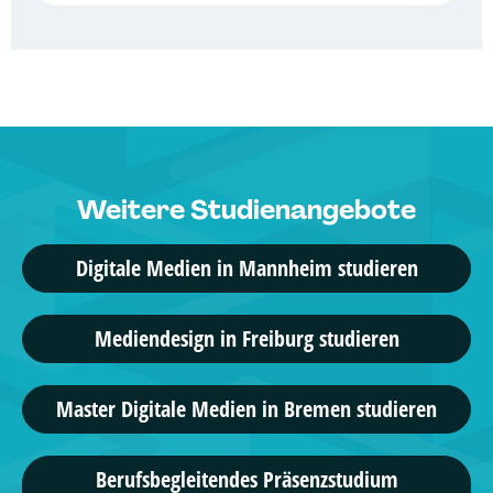
3 Studiengänge
AMD Akademie Mode & Design
Marken- & Kommunikationsdesign, ...
5 Studiengänge
IST-Hochschule für Management
Weitere Studienangebote
Kommunikation & Medienmanagement, ...
Digitale Medien in Mannheim studieren
5 Studiengänge
IU Duales Studium
Mediendesign in Freiburg studieren
Mediendesign, ...
Master Digitale Medien in Bremen studieren
2 Studiengänge
SRH Fernhochschule – The Mobile
Berufsbegleitendes Präsenzstudium
University