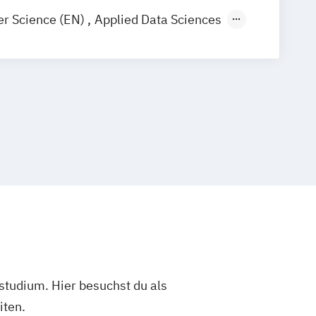
r Science (EN)
Applied Data Sciences
ommunikationsmanagement
nication & Leadership
 and Game Development
studium. Hier besuchst du als
iten.