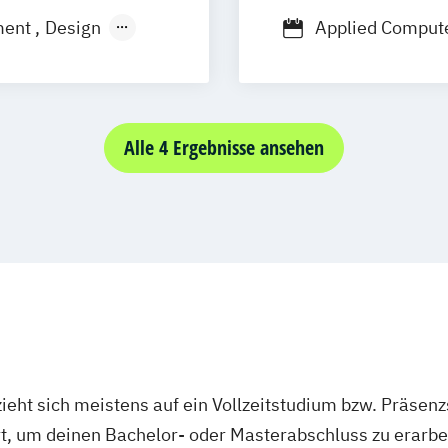
ment
Design
Applied Compute
Medien- und K
ns- und
Strategic Commu
Virtual Reality
Alle 4 Ergebnisse ansehen
hnik
ms
chnik
- Games
ieht sich meistens auf ein Vollzeitstudium bzw. Präsenz
Ort, um deinen Bachelor- oder Masterabschluss zu erarbe