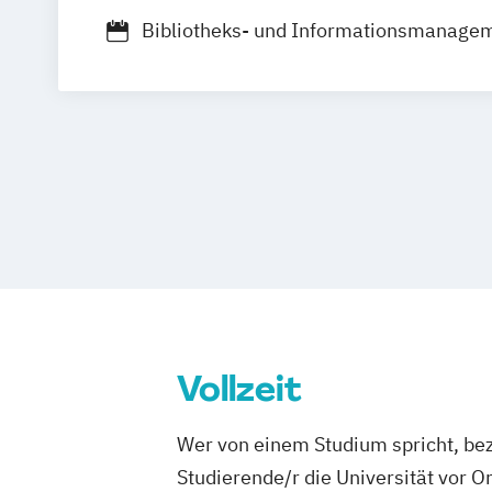
Bibliotheks- und Informationsmanage
Digitale Kommunikation
Digitale Transformation der Informatio
Medienwirtschaft
Illustration
Informations- und Kommunikationstec
Kommunikationsdesign
Media Syste
Medien und Kommunikation
Mediente
Next Media
Visuelle Publizistik
Zeitabhängige Medien/Sound - Vision 
Vollzeit
Wer von einem Studium spricht, bez
Studierende/r die Universität vor 