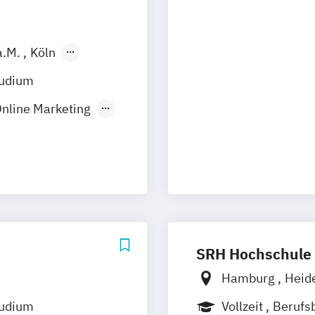
a.M.
Köln
r
Nürnberg
tudium
Online Marketing
ring
ming
Industries)
 Animation
SRH Hochschule 
Hamburg
Heid
tudium
Vollzeit
Berufs