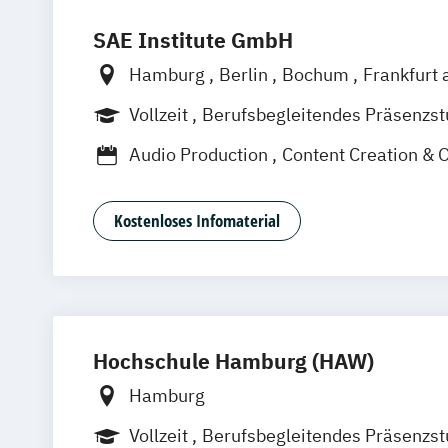
SAE Institute GmbH
Hamburg
Berlin
Bochum
Frankfurt 
Leipzig
München
Stuttgart
Hannove
Vollzeit
Berufsbegleitendes Präsenzs
Audio Production
Content Creation & 
Digital Film Production
Event Enginee
Game Art Animation
Games Program
Kostenloses Infomaterial
Graphic Design
Music Business
Professional Media Creation
Professional Practice (Creative Media 
Software Engineering
Visuell Effects
Voice Acting
Hochschule Hamburg (HAW)
Hamburg
Vollzeit
Berufsbegleitendes Präsenzs