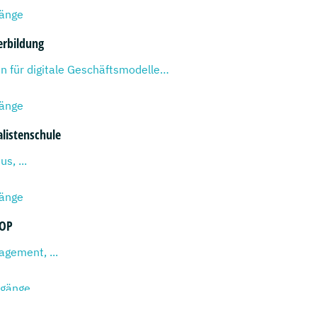
gänge
rbildung
Spezialist*in für digitale Geschäftsmodelle, ...
gänge
alistenschule
s, ...
gänge
POP
gement, ...
ngänge