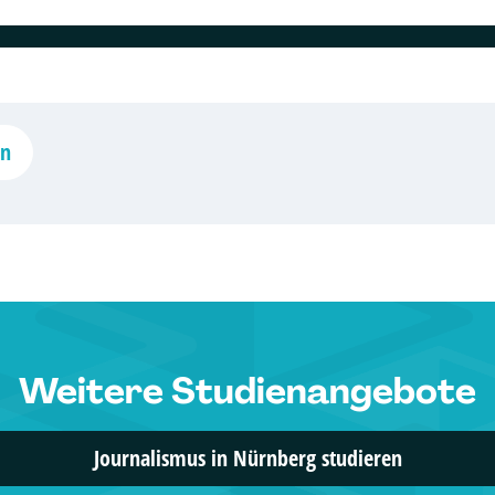
VWA Freiburg
Social Media Manager/in (VWA)
1 Studiengänge
en
Weitere Studienangebote
Journalismus in Nürnberg studieren