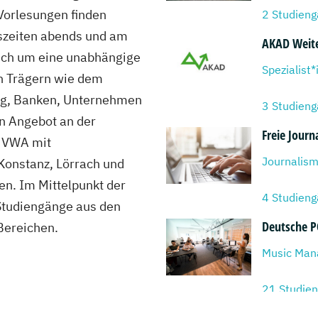
orlesungen finden
2 Studien
tszeiten abends und am
AKAD Weite
sich um eine unabhängige
n Trägern wie dem
g, Banken, Unternehmen
3 Studien
n Angebot an der
Freie Journ
e VWA mit
Journalismu
Konstanz, Lörrach und
en. Im Mittelpunkt der
4 Studien
 Studiengänge aus den
Deutsche 
Bereichen.
Music Mana
21 Studie