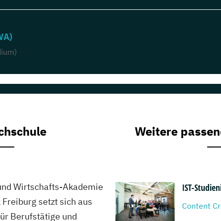
WA)
dium)
chschule
Weitere passen
und Wirtschafts-Akademie
IST-Studien
Freiburg setzt sich aus
Content Cre
ür Berufstätige und