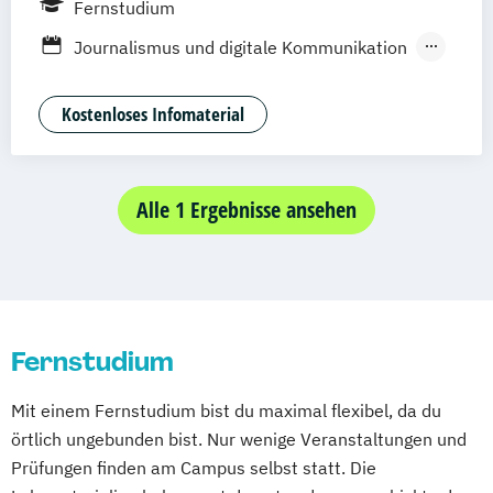
Fernstudium
Stuttgart
Dresden
Aachen
Basel
Journalismus und digitale Kommunikation
Bielefeld
Deggendorf
Karlsruhe
Kassel
Kommunikationsdesign
Oberhausen
Offenbach
Saarbrücken
Kultur- und Medienpädagogik
Kostenloses Infomaterial
Neu-Ulm
Graz
Innsbruck
Wien
Zürich
Mediendesign
Medieninformatik
Freising
Friedrichshafen
Klagenfurt
Medienmanagement
Magdeburg
Münster
Trier
Würzburg
Public Relations und Kommunikation
Alle 1 Ergebnisse ansehen
Chemnitz
Linz
deutschlandweit
Social Media
UX Design
Fernstudium
Mit einem Fernstudium bist du maximal flexibel, da du
örtlich ungebunden bist. Nur wenige Veranstaltungen und
Prüfungen finden am Campus selbst statt. Die