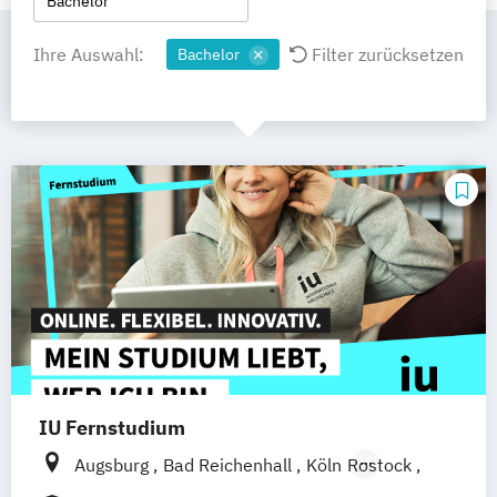
Bachelor
Ihre Auswahl:
Filter zurücksetzen
Bachelor
IU Fernstudium
Augsburg
Bad Reichenhall
Köln
Rostock
Freiburg
Kiel
Frankfurt am Main