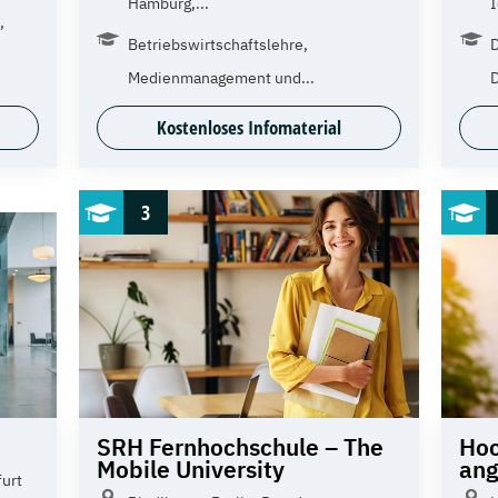
Hamburg,...
I
,
Betriebswirtschaftslehre,
D
Medienmanagement und...
D
Kostenloses Infomaterial
3
SRH Fernhochschule – The
Hoc
Mobile University
an
furt