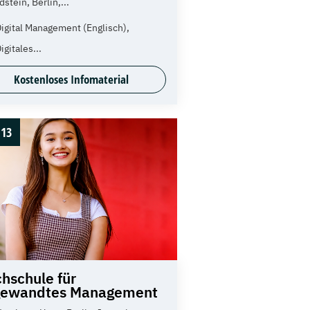
dstein, Berlin,...
igital Management (Englisch),
igitales...
Kostenloses Infomaterial
13
hschule für
gewandtes Management