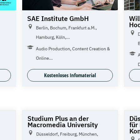
SAE Institute GmbH
Wil
Hoc
Berlin, Bochum, Frankfurt a.M.,
D
Hamburg, Köln,...
B
Audio Production, Content Creation &
Online...
D
Kostenloses Infomaterial
Studium Plus an der
Düs
Macromedia University
für
Ko
Düsseldorf, Freiburg, München,