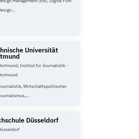
Design Management (EN), Digital Film
Design...
hnische Universität
rtmund
Dortmund, Institut für Journalistik -
Dortmund
Journalistik, Wirtschaftspolitischer
Journalismus,...
hschule Düsseldorf
Düsseldorf