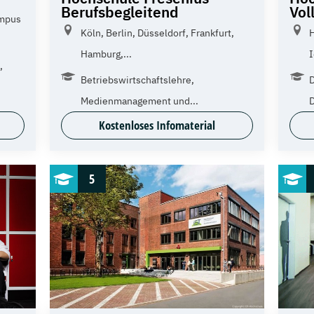
Berufsbegleitend
Vol
ampus
Köln, Berlin, Düsseldorf, Frankfurt,
Hamburg,...
I
,
Betriebswirtschaftslehre,
D
Medienmanagement und...
D
Kostenloses Infomaterial
5