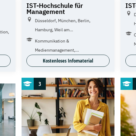
IST-Hochschule für
IST
Management
D
Düsseldorf, München, Berlin,
H
Hamburg, Weil am...
tion,
C
Kommunikation &
M
Medienmanagement,...
Kostenloses Infomaterial
3