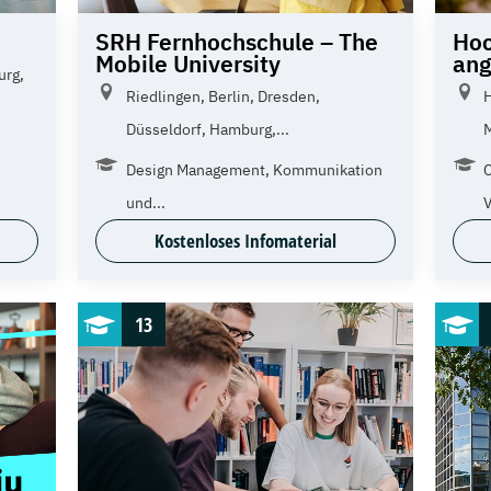
SRH Fernhochschule – The
Hoc
Mobile University
an
urg,
Riedlingen, Berlin, Dresden,
H
Düsseldorf, Hamburg,...
Design Management, Kommunikation
C
und...
Kostenloses Infomaterial
13