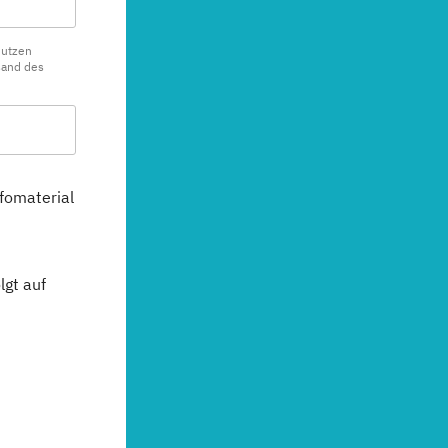
nutzen
sand des
fomaterial
gt auf