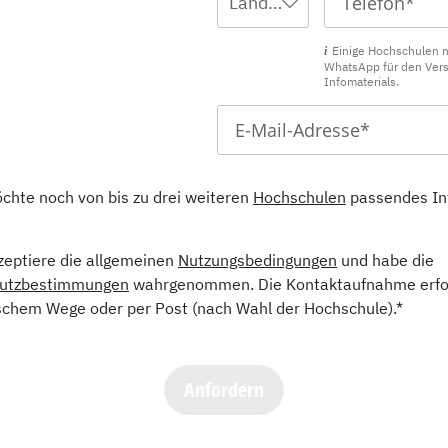
Ländervorwahl wählen ...
Einige Hochschulen 
WhatsApp für den Ver
Infomaterials.
öchte noch von bis zu drei weiteren
Hochschulen
passendes In
kzeptiere die allgemeinen
Nutzungsbedingungen
und habe die
utzbestimmungen
wahrgenommen. Die Kontaktaufnahme erfol
schem Wege oder per Post (nach Wahl der Hochschule).*
Anfordern