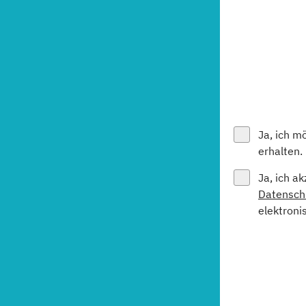
Ja, ich m
erhalten.
Ja, ich a
Datensch
elektroni