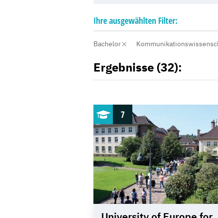
Ihre
ausgewählten
Filter:
Bachelor
Kommunikationswissensc
Ergebnisse (32):
7
University of Europe for