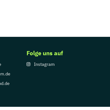
Folge uns auf
e
Instagram
um.de
nd.de