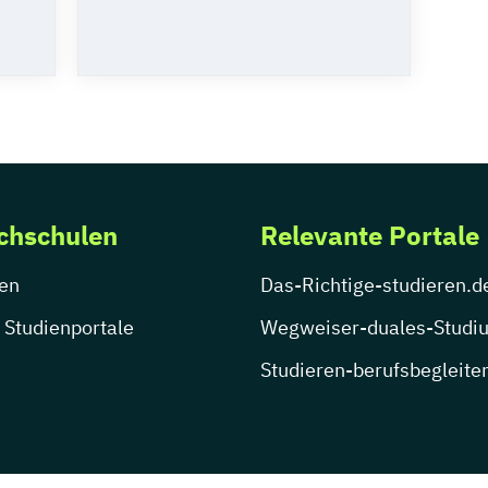
chschulen
Relevante Portale
en
Das-Richtige-studieren.d
 Studienportale
Wegweiser-duales-Studi
Studieren-berufsbegleite