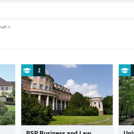
haft
2
BSP Business and Law
Uni