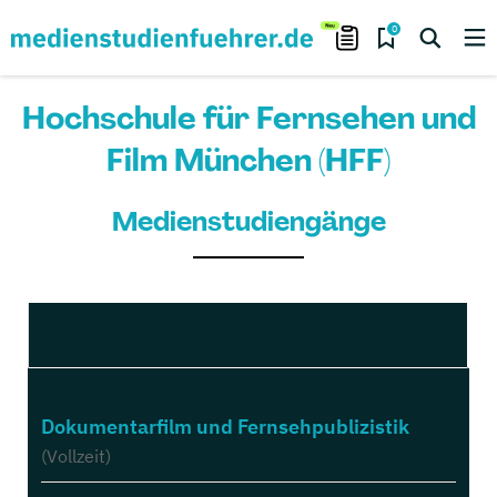
0
Hochschule für Fernsehen und
Film München (HFF)
Medienstudiengänge
Diplom
Dokumentarfilm und Fernsehpublizistik
(Vollzeit)