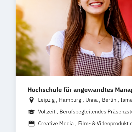
Musikproduktion (DE/EN)
Popularmusi
Hochschule für angewandtes Man
Leipzig
Hamburg
Unna
Berlin
Isma
Mannheim
Wien
Frankfurt
Hannove
Vollzeit
Berufsbegleitendes Präsenzs
Köln
Nürnberg
Stuttgart
Duales Studium
Creative Media
Film- & Videoprodukti
Journalismus
Media Studies
Medien