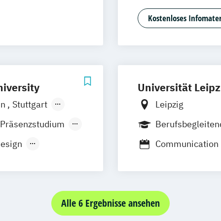
Eventmanagem
Kostenloses Infomater
Game Design &
Journalismus
Medien- und K
Medien- und K
Medien- und We
iversity
Universität Leipz
Sportjournalism
en
Stuttgart
Leipzig
Hannover
Köln
 Präsenzstudium
Berufsbegleite
Design
Communication
ment
Digital Humanit
Journalistik
Kommunikations
New Media Jour
Alle 6 Ergebnisse ansehen