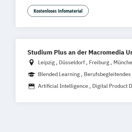
Medienpsychologie
Musikproduktion
Kostenloses Infomaterial
Social Media Studies
Software Design & User Experience
Studium Plus an der Macromedia Un
Leipzig
Düsseldorf
Freiburg
Münch
Berlin
Frankfurt am Main
Hamburg
Blended Learning
Berufsbegleitendes
Vollzeit
Artificial Intelligence
Digital Product 
Medien- und Kommunikationsmanage
Medien- und Werbepsychologie