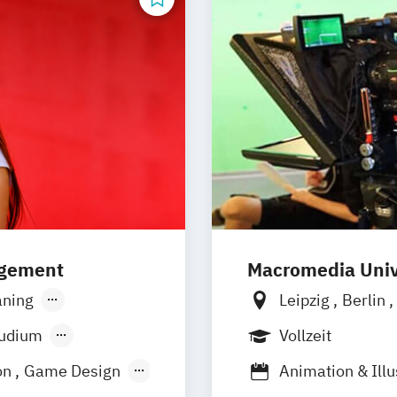
k (DE/EN)
agement
Macromedia Univ
ning
Leipzig
Berlin
r
Düsseldorf
München
Stutt
tudium
Vollzeit
on
Game Design
Animation & Illu
management
Design Manage