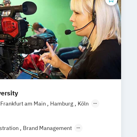
ersity
Frankfurt am Main
Hamburg
Köln
gart
stration
Brand Management
ment (EN)
Digital Music Production