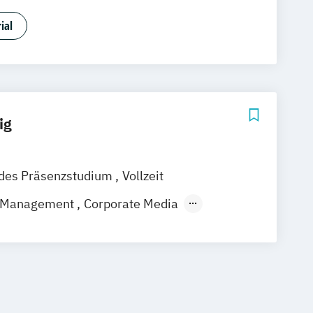
ent
Filmmaking (DE/EN)
ial
 Development
Games Management
Medien- und Kommunikationsdesign
ommunikationsmanagement
ommunikationsmanagement (DE/EN)
rbepsychologie
Musikmanagement
ig
us
ndes Präsenzstudium
Vollzeit
 Management
Corporate Media
ies
Global Mass Communication
- und Medienwissenschaft
nalism