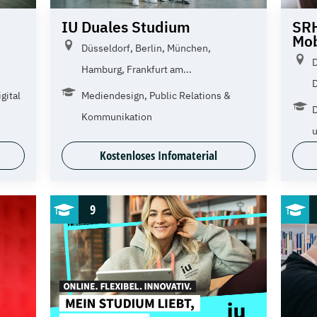
IU Duales Studium
SRH
Mob
Düsseldorf, Berlin, München,
D
Hamburg, Frankfurt am...
D
gital
Mediendesign, Public Relations &
Kommunikation
u
Kostenloses Infomaterial
9