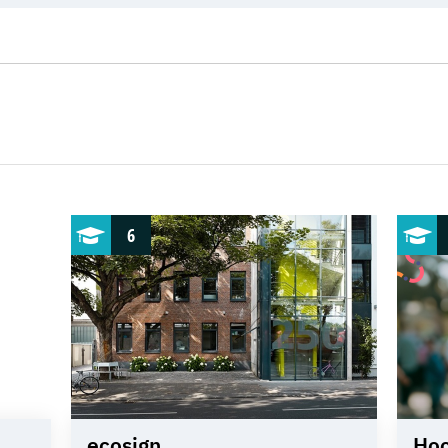
6
ecosign
Hoc