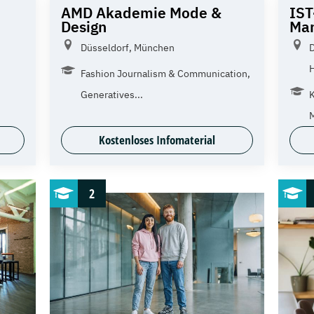
AMD Akademie Mode &
IST
Design
Ma
Düsseldorf, München
D
H
Fashion Journalism & Communication,
Generatives...
Kostenloses Infomaterial
2