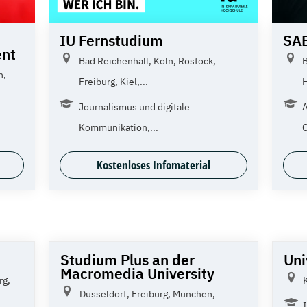
IU Fernstudium
SAE
nt
Bad Reichenhall, Köln, Rostock,
B
n,
Freiburg, Kiel,...
H
Journalismus und digitale
A
Kommunikation,...
O
Kostenloses Infomaterial
Studium Plus an der
Uni
Macromedia University
rg,
Düsseldorf, Freiburg, München,