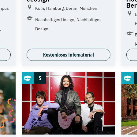
Ber
mpus
Köln, Hamburg, Berlin, München
D
Nachhaltiges Design, Nachhaltiges
H
,
Design...
B
Kostenloses Infomaterial
5