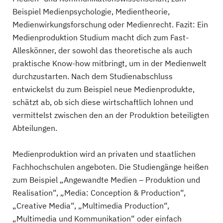
Hochschule RheinMain
Beispiel Medienpsychologie, Medientheorie,
Advanced Media Technology, Kommunikationsdesign,...
Medienwirkungsforschung oder Medienrecht. Fazit: Ein
Medienproduktion Studium macht dich zum Fast-
7 Studiengänge
Alleskönner, der sowohl das theoretische als auch
praktische Know-how mitbringt, um in der Medienwelt
Technische Hochschule Ostwestfalen-Lippe
durchzustarten. Nach dem Studienabschluss
Medienproduktion
entwickelst du zum Beispiel neue Medienprodukte,
schätzt ab, ob sich diese wirtschaftlich lohnen und
1 Studiengänge
vermittelst zwischen den an der Produktion beteiligten
Abteilungen.
Medienproduktion wird an privaten und staatlichen
Fachhochschulen angeboten. Die Studiengänge heißen
zum Beispiel „Angewandte Medien – Produktion und
Realisation“, „Media: Conception & Production“,
„Creative Media“, „Multimedia Production“,
„Multimedia und Kommunikation“ oder einfach