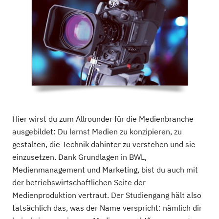
Sciences
Artificial Intelligence and Societies (EN),...
14 Studiengänge
Sigmund Freud Privatuniversität Berlin
Medien und Digitaljournalismus
2 Studiengänge
Hier wirst du zum Allrounder für die Medienbranche
SRH University of Applied
ausgebildet: Du lernst Medien zu konzipieren, zu
Sciences
gestalten, die Technik dahinter zu verstehen und sie
Advertising & Brand Design (EN), Audio Design...
einzusetzen. Dank Grundlagen in BWL,
Medienmanagement und Marketing, bist du auch mit
25 Studiengänge
der betriebswirtschaftlichen Seite der
Medienproduktion vertraut. Der Studiengang hält also
Fachhochschule Kiel
tatsächlich das, was der Name verspricht: nämlich dir
Angewandte Kommunikationswissenschaften,...