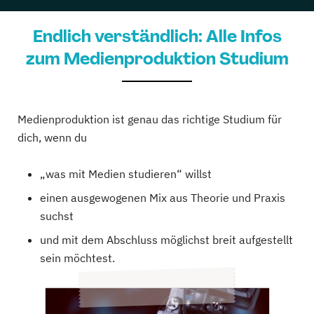
21 Studiengänge
Endlich verständlich: Alle Infos
Hochschule Ansbach
zum Medienproduktion Studium
Angewandte Wirtschafts- und Medienpsychologie,...
4 Studiengänge
Medienproduktion ist genau das richtige Studium für
Hochschule Flensburg
dich, wenn du
Design, Film und Marketing, Film & Media Arts,...
„was mit Medien studieren“ willst
4 Studiengänge
einen ausgewogenen Mix aus Theorie und Praxis
Hochschule Furtwangen
suchst
und mit dem Abschluss möglichst breit aufgestellt
Design Interaktiver Medien, Medieninformatik,...
sein möchtest.
5 Studiengänge
Media University of Applied