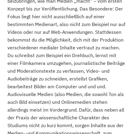
beizubringen, wie man Medien „macht“ – vom ersten
Konzept bis zur Veröffentlichung. Das Besondere: Der
6 Studiengänge
Fokus liegt hier nicht ausschließlich auf einer
bestimmten Medienart, also nicht zum Beispiel nur auf
Hochschule für Musik Karlsruhe
Videos oder nur auf Web-Anwendungen. Stattdessen
KulturMediaTechnologie, Musikjournalismus für...
bekommst du die Möglichkeit, dich mit der Produktion
verschiedener medialer Inhalte vertraut zu machen.
3 Studiengänge
Du schreibst zum Beispiel ein Drehbuch, lernst mit
Hochschule Karlsruhe
einer Filmkamera umzugehen, journalistische Beiträge
und Moderationstexte zu verfassen, Video- und
Kommunikation und Medienmanagement,...
Audiobeiträge zu schneiden, erstellst Grafiken,
bearbeitest Bilder am Computer und und und.
4 Studiengänge
Audiovisuelle Medien (also Medien, die sowohl Ton als
Hochschule Mittweida
auch Bild einsetzen) und Onlinemedien stehen
allerdings meist im Vordergrund. Dafür, dass neben all
Global Communication in Business and Culture,...
der Praxis der wissenschaftliche Charakter des
Studiums nicht zu kurz kommt, sorgen Inhalte aus der
9 Studiengänge
Medien- und Kommunikationswissenschaft, zum