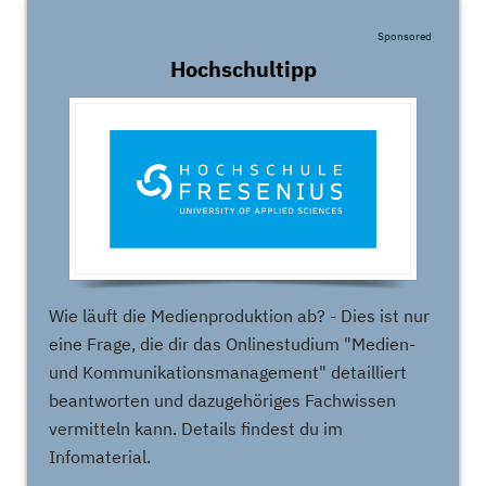
Sponsored
Hochschultipp
Wie läuft die Medienproduktion ab? - Dies ist nur
eine Frage, die dir das Onlinestudium "Medien-
und Kommunikationsmanagement" detailliert
beantworten und dazugehöriges Fachwissen
vermitteln kann. Details findest du im
Infomaterial.