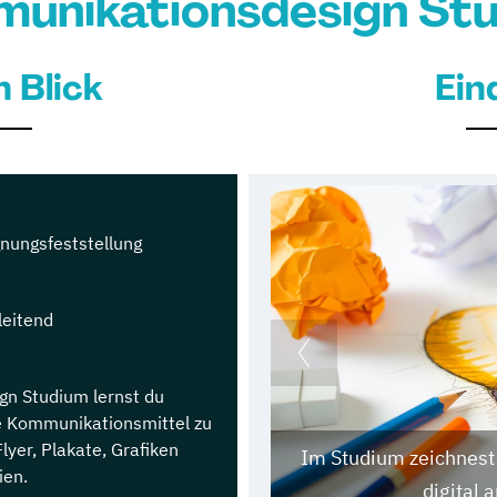
unikationsdesign St
n Blick
Ein
gnungsfeststellung
leitend
z
n Studium lernst du
le Kommunikationsmittel zu
lyer, Plakate, Grafiken
Im Studium zeichnest
ien.
digital 