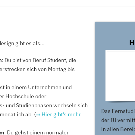
ografie /...
H
ign gibt es als...
 Kommunikation,...
m
: Du bist von Beruf Student, die
rstrecken sich von Montag bis
test in einem Unternehmen und
iner Hochschule oder
 Medien und...
s- und Studienphasen wechseln sich
Das Fernstud
monatlich ab. (
⇒ Hier gibt's mehr
der IU vermitt
in allen Bere
um
: Du gehst einem normalen