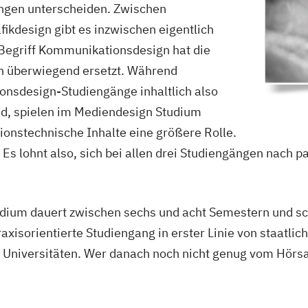
ungen unterscheiden. Zwischen
kdesign gibt es inzwischen eigentlich
e
Begriff Kommunikationsdesign hat die
gn überwiegend ersetzt. Während
opean Film and...
onsdesign-Studiengänge inhaltlich also
nd, spielen im Mediendesign Studium
onstechnische Inhalte eine größere Rolle.
schule
 Es lohnt also, sich bei allen drei Studiengängen nach
esign & Leadership,...
e
ium dauert zwischen sechs und acht Semestern und sc
axisorientierte Studiengang in erster Linie von staatlic
 Universitäten. Wer danach noch nicht genug vom Hörsa
edia and...