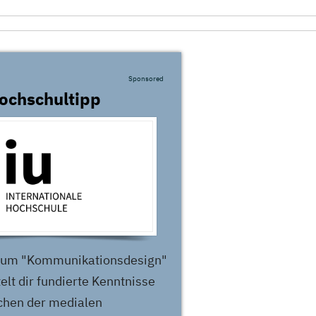
Sponsored
ochschultipp
ium "Kommunikationsdesign"
elt dir fundierte Kenntnisse
ichen der medialen