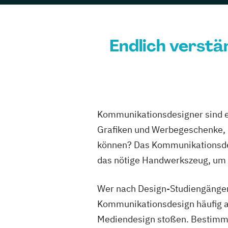
Management
Endlich verstä
13 Studiengän
IU Fernstudium
Kommunikationsdesigner sind 
9 Studiengäng
Grafiken und Werbegeschenke, b
Macromedia Un
können? Das Kommunikationsdes
das nötige Handwerkszeug, um 
16 Studiengän
Wer nach Design-Studiengängen
Kommunikationsdesign häufig a
Wilhelm Büchn
Mediendesign stoßen. Bestimmt 