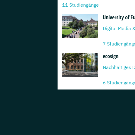
11 Studiengänge
University of E
7 Studiengäng
ecosign
6 Studiengäng
AMD Akademie
5 Studiengäng
Hochschule fü