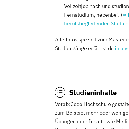
Design-und Kommunikationsstrateg
Vollzeitjob nach und studie
Fernstudium, nebenbei. (
⇒ 
5 Studiengänge
berufsbegleitenden Studiu
Hochschule für Kommunikation und
Corporate Communications, Illustr
Alle Infos speziell zum Master 
Studiengänge erfährst du
in un
3 Studiengänge
Hochschule Hamburg (HAW)
Bibliotheks- und Informationsman
13 Studiengänge
Studieninhalte
Hochschule Mainz
Vorab: Jede Hochschule gestal
Gutenberg-Intermedia, Kommunika
zum Beispiel mehr oder weniger
Übungen oder Inhalte wie Medie
5 Studiengänge