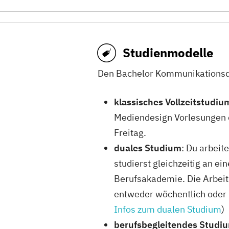
Fachhochschule Dortmund
Film, Film & Sound, Fotografie, Fot
Studienmodelle
7 Studiengänge
Den Bachelor Kommunikationsdes
FH Münster
Design, Design - Information und
klassisches Vollzeitstudiu
Mediendesign Vorlesungen e
4 Studiengänge
Freitag.
Hochschule Anhalt
duales Studium
: Du arbei
studierst gleichzeitig an e
Angewandte Informatik - Digitale
Berufsakademie. Die Arbeit
8 Studiengänge
entweder wöchentlich oder 
Infos zum dualen Studium
)
Hochschule Augsburg
berufsbegleitendes Studi