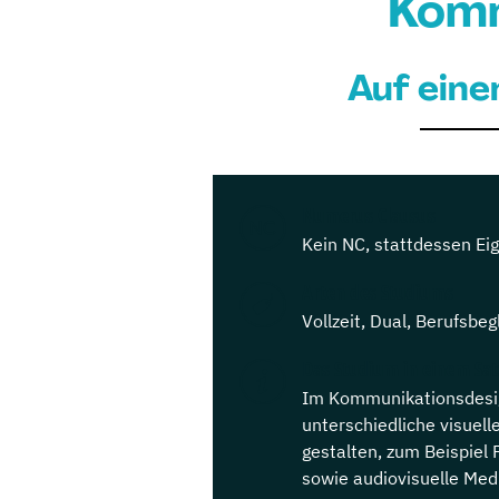
Komm
Auf eine
Numerus Clausus
Kein NC, stattdessen Ei
Arten des Studiums
Vollzeit, Dual, Berufsbeg
Das Studium in einem Sat
Im Kommunikationsdesig
unterschiedliche visuel
gestalten, zum Beispiel F
sowie audiovisuelle Med