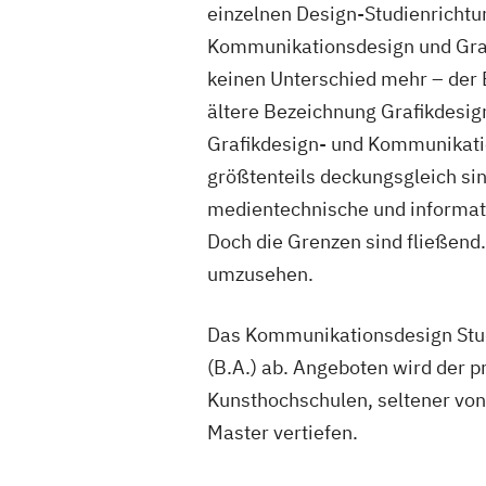
einzelnen Design-Studienricht
Kommunikationsdesign und Grafi
8 Studiengäng
keinen Unterschied mehr – der 
Bauhaus-Universität Weimar
ältere Bezeichnung Grafikdesi
Computer Science and Media, Eur
Grafikdesign- und Kommunikati
größtenteils deckungsgleich si
12 Studiengänge
medientechnische und informati
DIPLOMA Hoch
Doch die Grenzen sind fließend.
umzusehen.
Craft Design, D
4 Studiengäng
Das Kommunikationsdesign Stud
(B.A.) ab. Angeboten wird der pr
Fachhochschule Aachen
Kunsthochschulen, seltener von
Design, Kommunikationsdesign, M
Master vertiefen.
3 Studiengänge