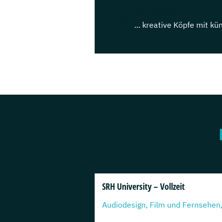
Das Richtige für...
... kreative Köpfe mit kü
SRH University – Vollzeit
Audiodesign, Film und Fernsehen, 