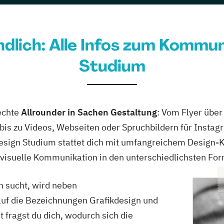
Creative Media, Film- & Videoproduktion, Game...
ndlich: Alle Infos zum Kommu
ge
Studium
Journalismus und digitale Kommunikation,...
echte
Allrounder in Sachen Gestaltung
: Vom Flyer über
e
is zu Videos, Webseiten oder Spruchbildern für Instagr
iversity
ign Studium stattet dich mit umfangreichem Design-K
visuelle Kommunikation in den unterschiedlichsten For
Animation & Illustration, Brand Management, Design...
ge
 sucht, wird neben
uf die Bezeichnungen Grafikdesign und
er Hochschule
fragst du dich, wodurch sich die
Animation Design, App-Entwicklung, Digitale...