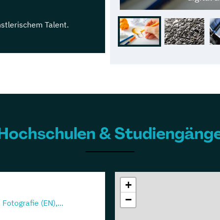
nstlerischem Talent.
Hochschulen & Studiengäng
+
−
Fotografie (EN),...