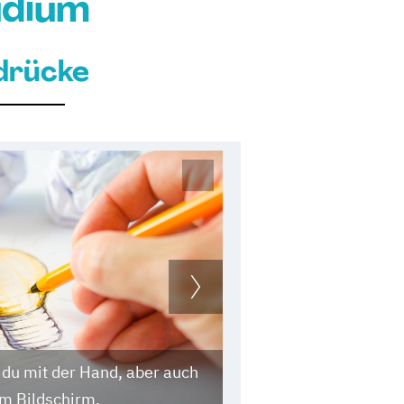
udium
drücke
 du mit der Hand, aber auch
am Bildschirm.
Du lernst alles über S