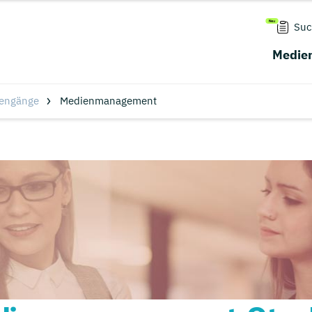
Suc
Medien
iengänge
Medienmanagement