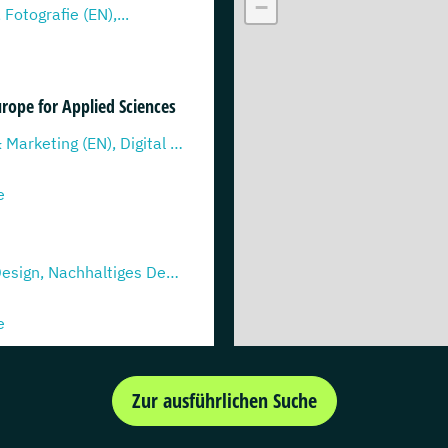
−
Fotografie (EN),...
urope for Applied Sciences
Digital Media & Marketing (EN), Digital Media &...
e
7
Nachhaltiges Design, Nachhaltiges Design...
e
senius - Berufsbegleitend
Zur ausführlichen Suche
Betriebswirtschaftslehre, Medienmanagement und...