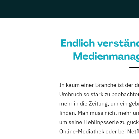
2 Studiengäng
Hochschule Fres
Endlich verständ
4 Studiengäng
Medienmana
Hochschule Fre
3 Studiengäng
In kaum einer Branche ist der d
IST-Hochschul
Umbruch so stark zu beobachte
mehr in die Zeitung, um ein ge
finden. Man muss nicht mehr um
5 Studiengäng
um seine Lieblingsserie zu gucke
Online-Mediathek oder bei Netfl
SRH Fernhochsc