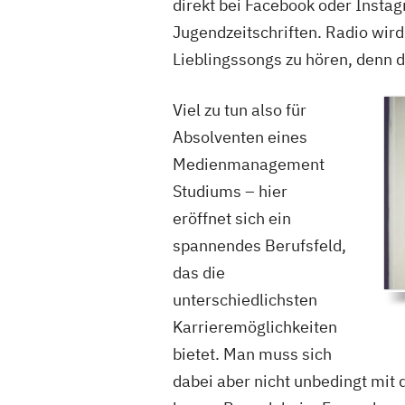
direkt bei Facebook oder Insta
University
Jugendzeitschriften. Radio wird
Lieblingssongs zu hören, denn da
3 Studiengäng
Viel zu tun also für
Haarlem Camp
Absolventen eines
BSc Creative 
Medienmanagement
Studiums – hier
1 Studiengäng
eröffnet sich ein
Hochschule fü
spannendes Berufsfeld,
Management
das die
unterschiedlichsten
Karrieremöglichkeiten
13 Studiengän
bietet. Man muss sich
IU Fernstudium
dabei aber nicht unbedingt mit