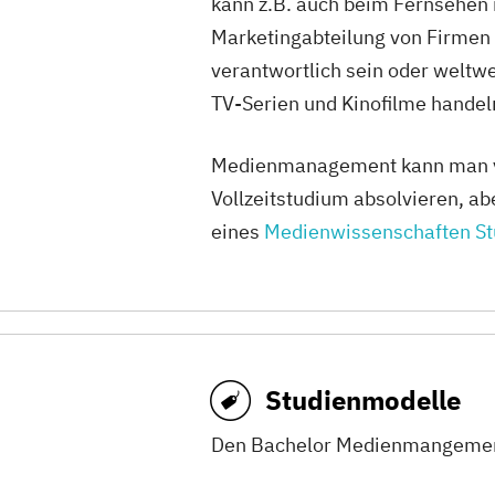
kann z.B. auch beim Fernsehen 
Marketingabteilung von Firme
9 Studiengäng
verantwortlich sein oder weltwe
TV-Serien und Kinofilme handel
Macromedia Un
Medienmanagement kann man vo
Vollzeitstudium absolvieren, a
16 Studiengän
eines
Medienwissenschaften S
SAE Institute 
13 Studiengän
Studium Plus 
Studienmodelle
University
Den Bachelor Medienmangement 