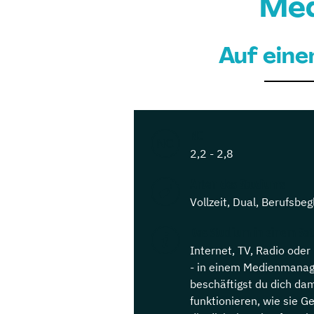
Med
Auf eine
NC
2,2 - 2,8
Arten des Studiums
Vollzeit, Dual, Berufsbeg
Das Studium in einem Sat
Internet, TV, Radio ode
- in einem Medienmana
beschäftigst du dich dam
funktionieren, wie sie G