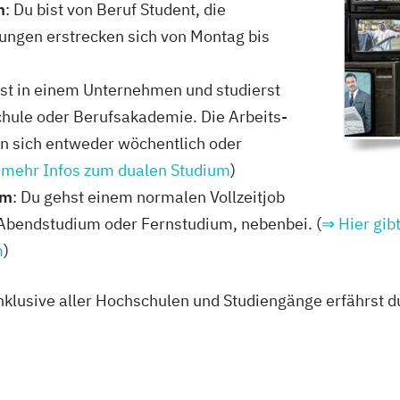
m
: Du bist von Beruf Student, die
e
gen erstrecken sich von Montag bis
um
Marketing und Kommunikation, Medien- und...
est in einem Unternehmen und studierst
chule oder Berufsakademie. Die Arbeits-
e
n sich entweder wöchentlich oder
s mehr Infos zum dualen Studium
)
um
: Du gehst einem normalen Vollzeitjob
s Abendstudium oder Fernstudium, nebenbei. (
⇒ Hier gib
m
)
dien- und Business-
inklusive aller Hochschulen und Studiengänge erfährst 
BA)
Marketing - Werbe- und Wirtschaftspsychologie
e