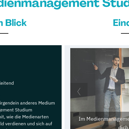
ienmanagement Stu
n Blick
Ein
leitend
z
r irgendein anderes Medium
gement Studium
it, wie die Medienarten
Im Medienmanagement
eld verdienen und sich auf
dich 