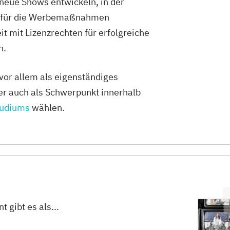
neue Shows entwickeln, in der
Journalismus und digitale Kommunikation,...
n für die Werbemaßnahmen
e
it mit Lizenzrechten für erfolgreiche
n.
iversity
Animation & Illustration, Brand Management, Design...
r allem als eigenständiges
ber auch als Schwerpunkt innerhalb
ge
tudiums
wählen.
GmbH
Audio Production, Content Creation & Online...
ge
an der Macromedia
gibt es als...
Artificial Intelligence, Digital Product Design,...