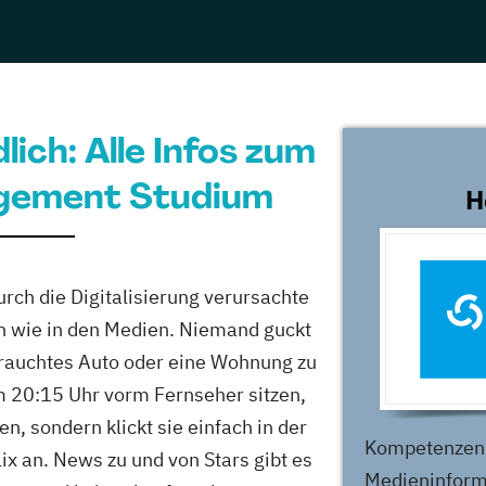
e
enius - Vollzeit
Digital Management (Englisch), Digitales...
lich: Alle Infos zum
e
gement Studium
senius - Fernstudium
H
Bildung, Medien und Digitalisierung, Medien- und...
e
urch die Digitalisierung verursachte
e für Management
n wie in den Medien. Niemand guckt
brauchtes Auto oder eine Wohnung zu
Kommunikation & Medienmanagement,...
 20:15 Uhr vorm Fernseher sitzen,
e
n, sondern klickt sie einfach in der
Kompetenzen 
ix an. News zu und von Stars gibt es
hule – The Mobile
Medieninform