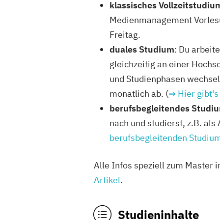
klassisches Vollzeitstudiu
5 Studiengäng
Medienmanagement Vorlesun
ISM Fernstudi
Freitag.
duales Studium
: Du arbeit
gleichzeitig an einer Hochs
2 Studiengäng
und Studienphasen wechsel
PFH Fernstudium
monatlich ab. (
⇒ Hier gibt'
berufsbegleitendes Studi
Medienmanagement
nach und studierst, z.B. al
1 Studiengänge
berufsbegleitenden Studiu
Europäische Me
Alle Infos speziell zum Master 
Akademie (EM
Artikel
.
1 Studiengäng
Studieninhalte