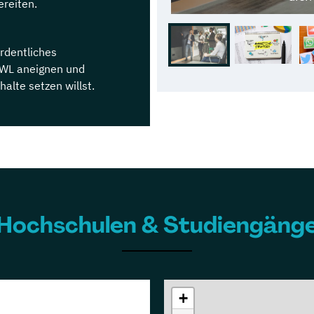
ereiten.
ordentliches
BWL aneignen und
halte setzen willst.
Hochschulen & Studiengäng
+