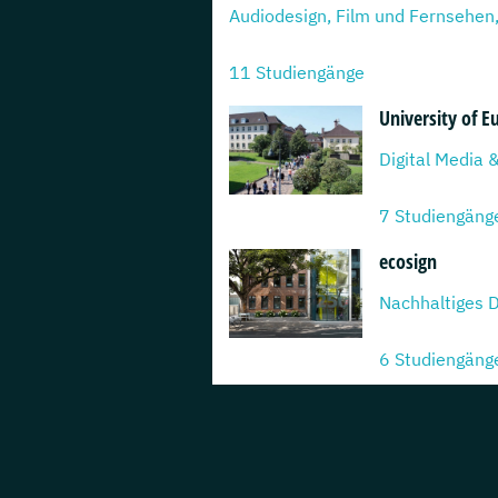
Audiodesign, Film und Fernsehen, 
11 Studiengänge
University of E
7 Studiengäng
ecosign
6 Studiengäng
Hochschule Fre