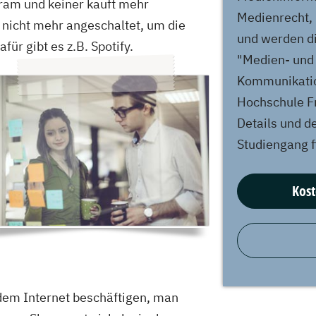
gram und keiner kauft mehr
Medienrecht,
 nicht mehr angeschaltet, um die
Design Management, Kommunikation und...
und werden d
für gibt es z.B. Spotify.
"Medien- und
e
Kommunikati
us
Hochschule Fr
Media
Details und d
Studiengang f
e
r angewandtes
Kost
Creative Media, Film- & Videoproduktion, Game...
ge
 dem Internet beschäftigen, man