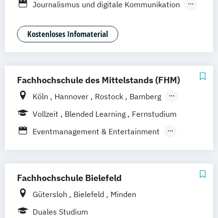
Journalismus und digitale Kommunikation
Deggendorf
Karlsruhe
Kassel
Kommunikationsdesign
Oberhausen
Offenbach
Saarbrücken
Kultur- und Medienpädagogik
Kostenloses Infomaterial
Neu-Ulm
Graz
Innsbruck
Wien
Zürich
Mediendesign
Medieninformatik
Augsburg
Freising
Friedrichshafen
Medienmanagement
Klagenfurt
Magdeburg
Münster
Trier
Public Relations und Kommunikation
Würzburg
Chemnitz
Linz
Fachhochschule des Mittelstands (FHM)
Social Media
UX Design
deutschlandweit
Köln
Hannover
Rostock
Bamberg
Bielefeld
Berlin
Düren
Frechen
Vollzeit
Blended Learning
Fernstudium
Waldshut
Eventmanagement & Entertainment
Fashion Management
Foto & Film
M.A. Strategische Kommunikation &
Digitales Marketing
Fachhochschule Bielefeld
Medienkommunikation & Journalismus
Gütersloh
Bielefeld
Minden
Sportjournalismus & Sportmarketing
Duales Studium