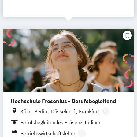
Hochschule Fresenius - Berufsbegleitend
Köln
Berlin
Düsseldorf
Frankfurt
Hamburg
Idstein
München
Wiesbaden
Berufsbegleitendes Präsenzstudium
Online-Campus
Osnabrück
Oldenburg
Betriebswirtschaftslehre