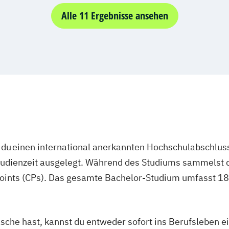
journalist*in
Alle 11 Ergebnisse ansehen
fluencer
Moderator*in
n
du einen international anerkannten Hochschulabschluss
porter
studienzeit ausgelegt. Während des Studiums sammelst 
oints (CPs). Das gesamte Bachelor-Studium umfasst 180
asche hast, kannst du entweder sofort ins Berufsleben e