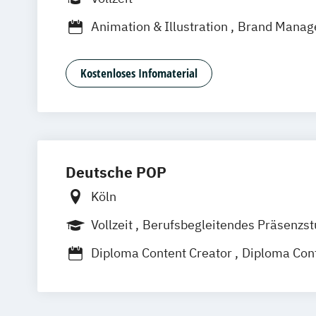
Animation & Illustration
Brand Manag
Design Management (EN)
Digital Mus
Eventmanagement
Filmmaking (DE/E
Kostenloses Infomaterial
Game Design & Development
Games 
Journalismus
Medien- und Kommunik
Medien- und Kommunikationsmanage
Medien- und Kommunikationsmanagem
Medien- und Werbepsychologie
Musi
Deutsche POP
Sportjournalismus
Köln
Vollzeit
Berufsbegleitendes Präsenzs
Diploma Content Creator
Diploma Con
Diploma Eventmanager*in
Diploma Film & Motion Designer*in
Diploma Foto- & Mediendesigner*in