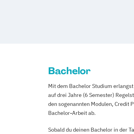
Diploma Fotodesigner*in
Diploma Foto
Diploma Grafikdesigner*in
Diploma In
Diploma Kameramann/frau & Cutter
Diploma Marketing-Manager*in
Diploma Mediendesigner*in
Diploma Medienmanager*in
Diploma 
Diploma Moderator*in & Redakteur*in
Diploma Musikmanager*in
Bachelor
Diploma Online Redakteur*in
Diploma Online-Marketing-Manager*i
Mit dem Bachelor Studium erlangst 
Diploma Videoproduzent*in
Media Re
auf drei Jahre (6 Semester) Regel
Music Management
den sogenannten Modulen, Credit P
Bachelor-Arbeit ab.
Sobald du deinen Bachelor in der T