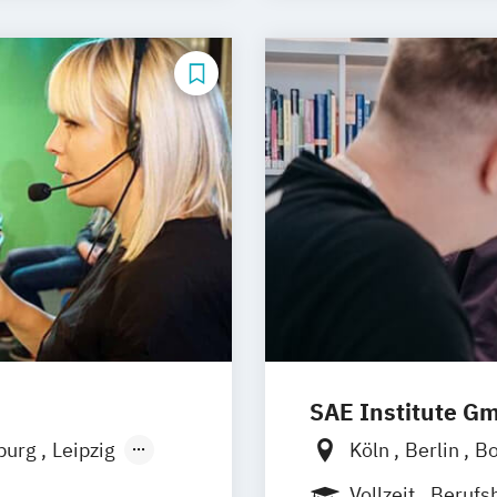
UX Design
SAE Institute G
burg
Leipzig
Köln
Berlin
B
Leipzig
Münch
Vollzeit
Berufs