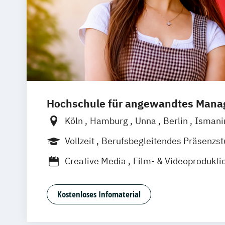
Hochschule für angewandtes Man
Köln
Hamburg
Unna
Berlin
Isman
Wien
Frankfurt
Hannover
Leipzig
D
Vollzeit
Berufsbegleitendes Präsenzs
Nürnberg
Stuttgart
Duales Studium
Creative Media
Film- & Videoprodukti
Journalismus
Media Studies
Medien
Medienpsychologie
Musikproduktion
Kostenloses Infomaterial
Social Media Studies
Software Design & User Experience