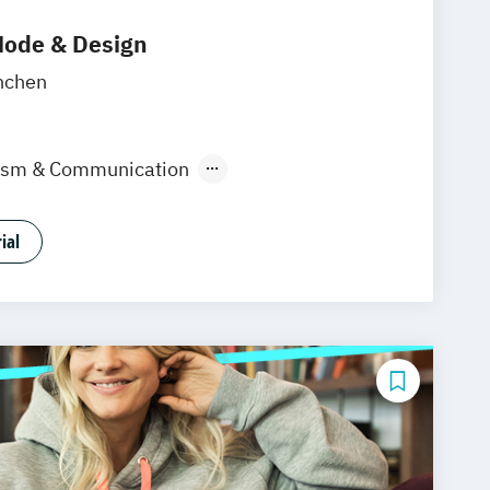
ode & Design
nchen
lism & Communication
ign & KI
Industrie & Produkt Design
Marken- & Kommunikationsdesign
ial