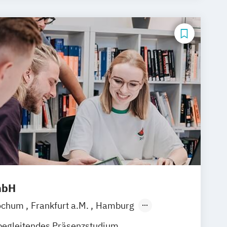
mbH
ochum
Frankfurt a.M.
Hamburg
en
Stuttgart
Hannover
Nürnberg
begleitendes Präsenzstudium