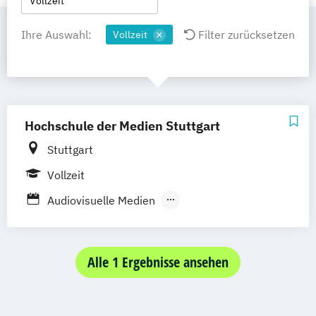
Vollzeit
Ihre Auswahl:
Filter zurücksetzen
Vollzeit
Hochschule der Medien Stuttgart
Stuttgart
Vollzeit
Audiovisuelle Medien
Computer Science and Media
Crossmedia Publishing & Management -
Vertiefung Sportkommunikation
Alle 1 Ergebnisse ansehen
Crossmedia-Redaktion/Public Relations
Druck- und Medientechnologie / Digital