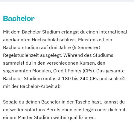
Publishing
Media Research
Mediapublishing
Bachelor
Medieninformatik
Medienmanagement
Medienwirtschaft
Mobile Medien
Mit dem Bachelor Studium erlangst du einen international
Online-Medien-Management
anerkannten Hochschulabschluss. Meistens ist ein
Print Media Technologie
Bachelorstudium auf drei Jahre (6 Semester)
Print-Media-Management
Regelstudienzeit ausgelegt. Während des Studiums
Unternehmenskommunikation
sammelst du in den verschiedenen Kursen, den
Werbung und Marktkommunikation
sogenannten Modulen, Credit Points (CPs). Das gesamte
Wirtschaftsinformatik und digitale Medien
Bachelor-Studium umfasst 180 bis 240 CPs und schließt
mit der Bachelor-Arbeit ab.
Sobald du deinen Bachelor in der Tasche hast, kannst du
entweder sofort ins Berufsleben einsteigen oder dich mit
einem Master Studium weiter qualifizieren.