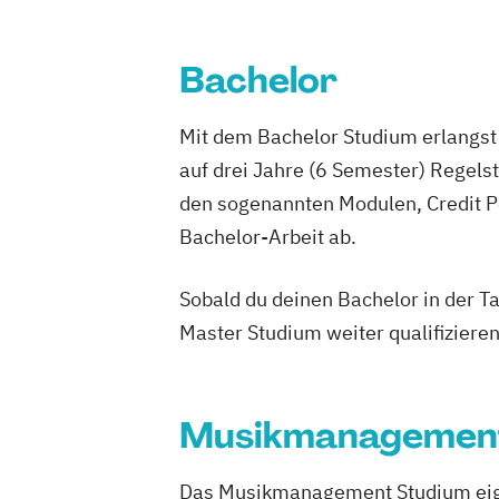
Diploma Moderator*in & Redakteur*in
Diploma Musikmanager*in
Bachelor
Diploma Online Redakteur*in
Diploma Online-Marketing-Manager*i
Mit dem Bachelor Studium erlangst 
Diploma Videoproduzent*in
Media Re
auf drei Jahre (6 Semester) Regel
Music Management
den sogenannten Modulen, Credit P
Bachelor-Arbeit ab.
Sobald du deinen Bachelor in der T
Master Studium weiter qualifizieren
Musikmanagemen
Das Musikmanagement Studium eignet