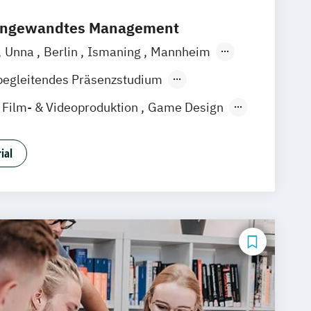
 angewandtes Management
Unna
Berlin
Ismaning
Mannheim
t
Hannover
Leipzig
Düsseldorf
begleitendes Präsenzstudium
gart
Film- & Videoproduktion
Game Design
Media Studies
Medienmanagement
gie
Musikproduktion
ial
udies
 & User Experience