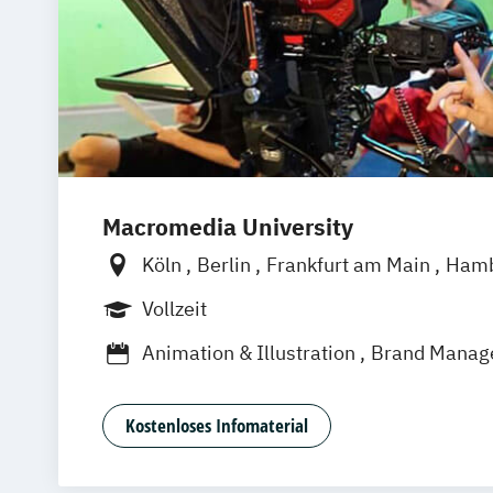
Macromedia University
Köln
Berlin
Frankfurt am Main
Ham
München
Stuttgart
Vollzeit
Animation & Illustration
Brand Manag
Design Management (EN)
Digital Mus
Eventmanagement
Filmmaking (DE/E
Kostenloses Infomaterial
Game Design & Development
Games 
Journalismus
Medien- und Kommunik