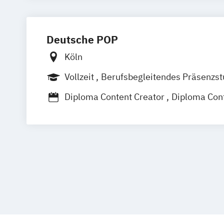
Medien- und Kommunikationsmanage
Medien- und Kommunikationsmanagem
Medien- und Werbepsychologie
Musi
Deutsche POP
Sportjournalismus
Köln
Vollzeit
Berufsbegleitendes Präsenzs
Diploma Content Creator
Diploma Con
Diploma Eventmanager*in
Diploma Film & Motion Designer*in
Diploma Foto- & Mediendesigner*in
Diploma Fotodesigner*in
Diploma Foto
Diploma Grafikdesigner*in
Diploma In
Diploma Kameramann/frau & Cutter
Diploma Marketing-Manager*in
Diploma Mediendesigner*in
Diploma Medienmanager*in
Diploma 