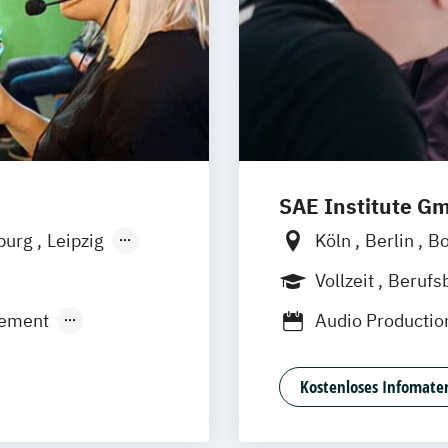
SAE Institute G
burg
Leipzig
Köln
Berlin
B
Leipzig
Münch
Vollzeit
Berufs
ement
Audio Producti
ic Production
Digital Film Pro
N)
Game Art Anima
Kostenloses Infomater
Management
Graphic Design
ationsdesign
Professional Me