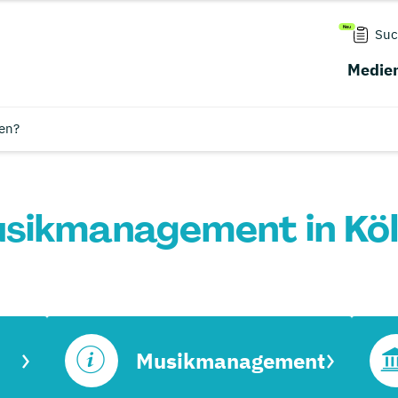
Suc
Medien
en?
sikmanagement in Köl
Musikmanagement