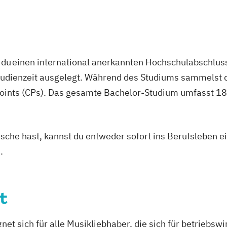
n
du einen international anerkannten Hochschulabschluss
porter
studienzeit ausgelegt. Während des Studiums sammelst 
oints (CPs). Das gesamte Bachelor-Studium umfasst 180
asche hast, kannst du entweder sofort ins Berufsleben e
.
t
 sich für alle Musikliebhaber, die sich für betriebswi