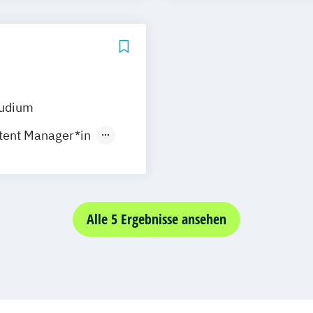
ment
Professional Pra
ent (DE/EN)
Software Engin
kmanagement
Voice Acting
tudium
tent Manager*in
journalist*in
Alle 5 Ergebnisse ansehen
fluencer
Moderator*in