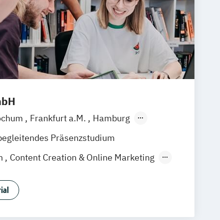
mbH
ochum
Frankfurt a.M.
Hamburg
en
Stuttgart
Hannover
Nürnberg
begleitendes Präsenzstudium
on
Content Creation & Online Marketing
duction
Event Engineering
tion
Games Programming
ial
Music Business
dia Creation