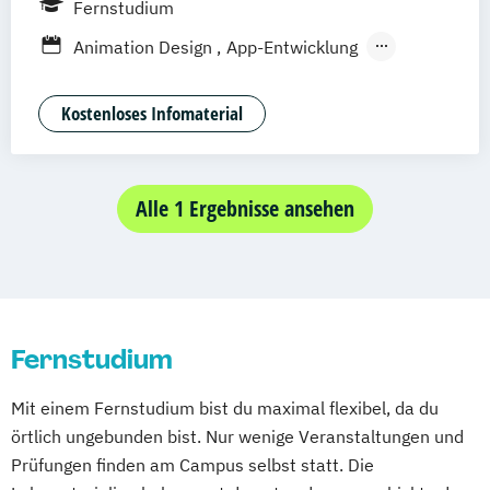
Fernstudium
Stuttgart
Göttingen
Freiburg
Wien
Animation Design
App-Entwicklung
Zürich
Rostock
Dortmund
Digitale Medien
Game Design
Game Development
Industriedesign
Kostenloses Infomaterial
Kommunikationsdesign
Nachhaltiges Design
Alle 1 Ergebnisse ansehen
Fernstudium
Mit einem Fernstudium bist du maximal flexibel, da du
örtlich ungebunden bist. Nur wenige Veranstaltungen und
Prüfungen finden am Campus selbst statt. Die