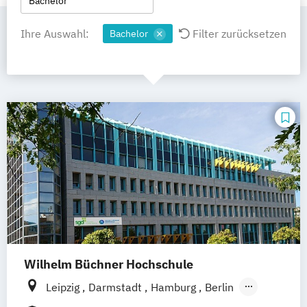
Bachelor
Ihre Auswahl:
Filter zurücksetzen
Bachelor
Wilhelm Büchner Hochschule
Leipzig
Darmstadt
Hamburg
Berlin
Hannover
Bonn
Nürnberg
München