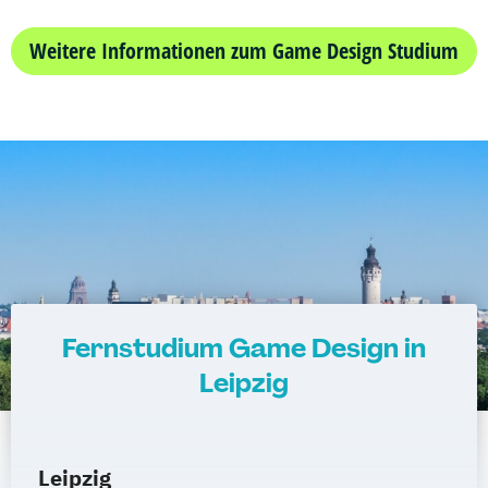
Weitere Informationen zum Game Design Studium
Fernstudium Game Design in
Leipzig
Leipzig