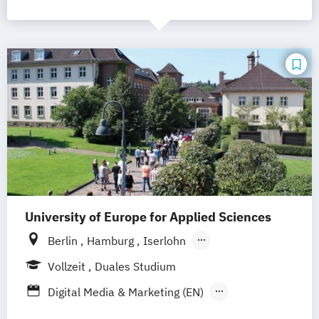
University of Europe for Applied Sciences
Berlin
Hamburg
Iserlohn
UE Innovation Hub
Vollzeit
Duales Studium
Digital Media & Marketing (EN)
Digital Media & Marketing (dual)