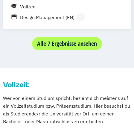
Vollzeit
Journalismus und
Unternehmenskommunikation
Design Management (EN)
Kommunikationsdesign und Kreative
Digital Film Design (DE/EN)
Strategien (DE/EN)
Digital Leadership (EN)
Management der Medien- und
Game Design (DE/EN)
Alle 7 Ergebnisse ansehen
Kreativwirtschaft
Mediadesign (DE/EN)
Medien- und Eventmanagement
Mediengestalter:in Bild & Ton (IHK)
Medien- und Wirtschaftspsychologie
Mediengestalter:in Digital & Print (IHK)
Public Relations und Digitales Marketing
Medienmanagement (DE/EN)
(DE/EN)
Vollzeit
Social Media Marketing und Content
Wer von einem Studium spricht, bezieht sich meistens auf
Creation
ein Vollzeitstudium bzw. Präsenzstudium. Hier besuchst du
Visual and Media Anthropology
als Studierende/r die Universität vor Ort, um deinen
Wirtschaftspsychologie (DE/EN)
Bachelor- oder Masterabschluss zu erarbeiten.