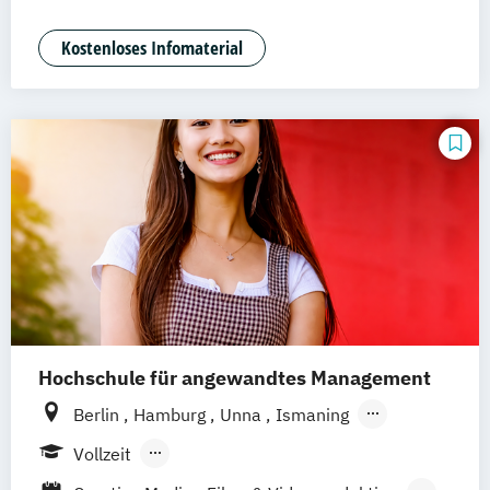
Digitales Management & Leadership
Mediendesign & Management
Kostenloses Infomaterial
Medienmanagement und Digitales
Marketing
Hochschule für angewandtes Management
Berlin
Hamburg
Unna
Ismaning
Mannheim
Wien
Frankfurt
Hannover
Vollzeit
Leipzig
Düsseldorf
Köln
Nürnberg
Berufsbegleitendes Präsenzstudium