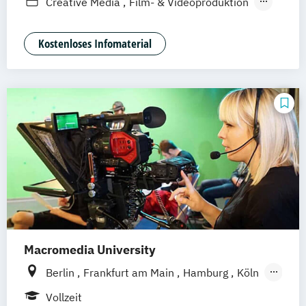
Creative Media
Film- & Videoproduktion
Stuttgart
Duales Studium
Game Design
Journalismus
Media Studies
Medienmanagement
Kostenloses Infomaterial
Medienpsychologie
Musikproduktion
Social Media Studies
Software Design & User Experience
Macromedia University
Berlin
Frankfurt am Main
Hamburg
Köln
Leipzig
München
Stuttgart
Vollzeit