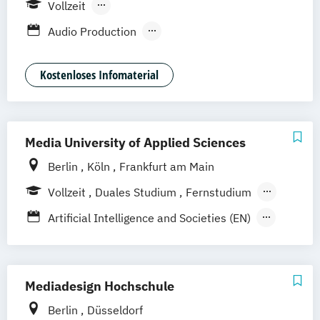
Vollzeit
Hannover
Nürnberg
Berufsbegleitendes Präsenzstudium
Audio Production
Content Creation & Online Marketing
Digital Film Production
Event Engineering
Kostenloses Infomaterial
Game Art Animation
Games Programming
Graphic Design
Music Business
Media University of Applied Sciences
Professional Media Creation
Berlin
Köln
Frankfurt am Main
Professional Practice (Creative Media
Industries)
Vollzeit
Duales Studium
Fernstudium
Software Engineering
Berufsbegleitendes Präsenzstudium
Artificial Intelligence and Societies (EN)
Visuell Effects Animation
Voice Acting
Digitaler Journalismus (DE/EN)
Digitales Marketing und E-Commerce
Game Design und Interaktive Medien
Mediadesign Hochschule
Internationales Marketing und
Berlin
Düsseldorf
Medienmanagement (DE/EN)