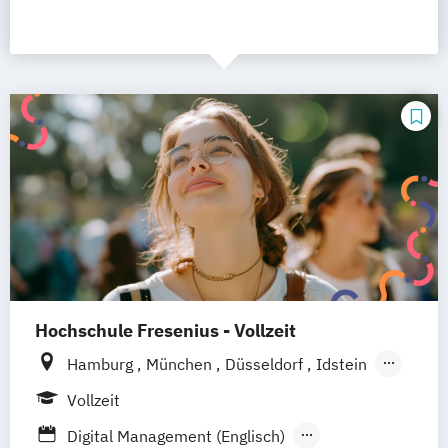
Hochschule Fresenius - Vollzeit
Hamburg
München
Düsseldorf
Idstein
Berlin
Frankfurt am Main
Köln
Vollzeit
Heidelberg
Wiesbaden
Wolfenbüttel
Digital Management (Englisch)