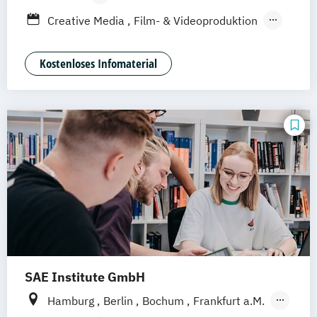
Leipzig
Düsseldorf
Köln
Nürnberg
Berufsbegleitendes Präsenzstudium
Creative Media
Film- & Videoproduktion
Stuttgart
Duales Studium
Game Design
Journalismus
Media Studies
Medienmanagement
Kostenloses Infomaterial
Medienpsychologie
Musikproduktion
Social Media Studies
Software Design & User Experience
SAE Institute GmbH
Hamburg
Berlin
Bochum
Frankfurt a.M.