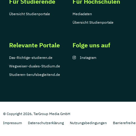
Für Studierende
Für Hochschulen
Übersicht Studienportale
Mediadaten
Übersicht Studienportale
Relevante Portale
Folge uns auf
Das-Richtige-studieren.de
Instagram
Wegweiser-duales-Studium.de
Studieren-berufsbegleitend.de
© Copyright 2026, TarGroup Media GmbH
Impressum
Datenschutzerklärung
Nutzungsbedingungen
Barrierefreihe