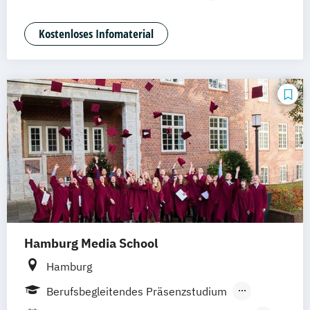
Braunschweig
Erfurt
Digitales Management & Leadership
Mediendesign & Management
Kostenloses Infomaterial
Medienmanagement und Digitales
Marketing
Hamburg Media School
Hamburg
Berufsbegleitendes Präsenzstudium