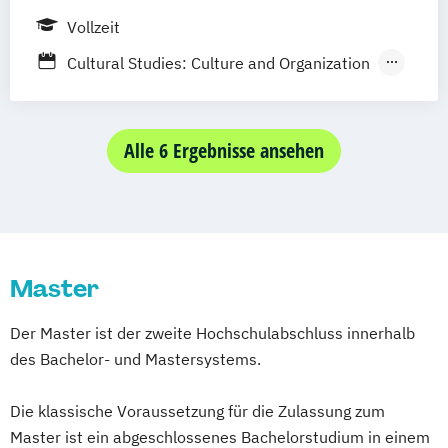
Informations- und Kommunikationstechnik
Vollzeit
Kommunikationsdesign
Media Systems
Cultural Studies: Culture and Organization
Medien und Kommunikation
Digital Media
Medientechnik
Next Media
Kulturwissenschaften: Kritik der
Visuelle Publizistik
Gegenwart - Künste
Alle 6 Ergebnisse ansehen
Zeitabhängige Medien/Sound - Vision -
Theorie
Geschichte
Games
Kulturwissenschaften: Medien und Digitale
Kulturen
Master
Der Master ist der zweite Hochschulabschluss innerhalb
des Bachelor- und Mastersystems.
Die klassische Voraussetzung für die Zulassung zum
Master ist ein abgeschlossenes Bachelorstudium in einem