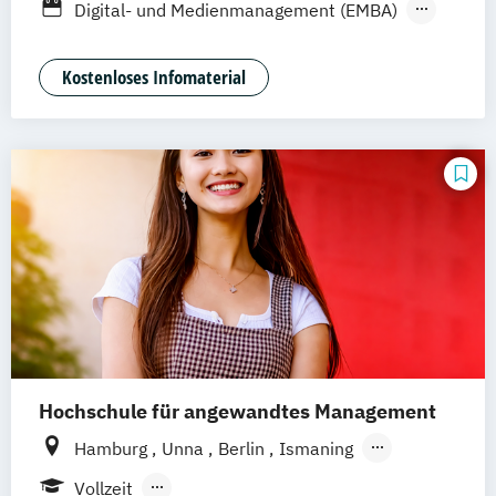
Vollzeit
Digital- und Medienmanagement (EMBA)
Digital- und Medienmanagement (MBA)
Digitaler Journalismus
Film
Kostenloses Infomaterial
Werteorientierter Werbefilm
Hochschule für angewandtes Management
Hamburg
Unna
Berlin
Ismaning
Mannheim
Wien
Frankfurt
Hannover
Vollzeit