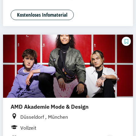
Nachhaltiges Design (berufsbegleitend)
Nachhaltiges Design Management
Kostenloses Infomaterial
Nachhaltiges Design Management
(berufsbegleitend)
AMD Akademie Mode & Design
Düsseldorf
München
Vollzeit