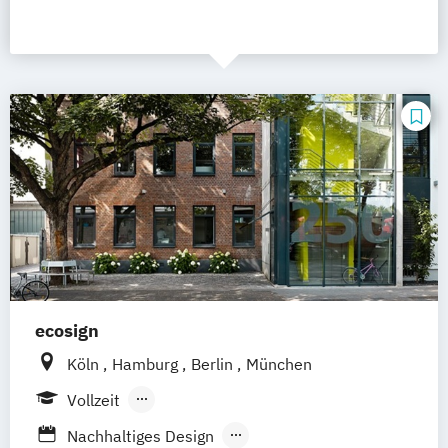
ecosign
Köln
Hamburg
Berlin
München
Vollzeit
Berufsbegleitendes Präsenzstudium
Nachhaltiges Design