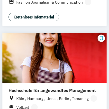
Fashion Journalism & Communication
Generatives Design & KI
Industrie & Produkt Design
Kostenloses Infomaterial
Interior Design
Marken- & Kommunikationsdesign
Hochschule für angewandtes Management
Köln
Hamburg
Unna
Berlin
Ismaning
Mannheim
Wien
Frankfurt
Hannover
Vollzeit