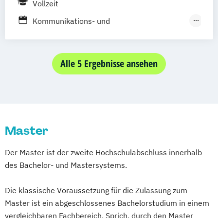
Vollzeit
Journalismus und
Unternehmenskommunikation
Kommunikations- und
Kommunikationsdesign und Kreative
Multimediamanagement
Strategien (DE/EN)
Kommunikations-
Management der Medien- und
Multimedia- und Marktmanagement
Alle 5 Ergebnisse ansehen
Kreativwirtschaft
Kommunikationsdesign
Kultur
Ästhetik
Medien- und Eventmanagement
Medien
Medieninformatik
Medien- und Wirtschaftspsychologie
Medientechnik
Ton und Bild
Public Relations und Digitales Marketing
(DE/EN)
Master
Social Media Marketing und Content
Der Master ist der zweite Hochschulabschluss innerhalb
Creation
des Bachelor- und Mastersystems.
Visual and Media Anthropology
Wirtschaftspsychologie (DE/EN)
Die klassische Voraussetzung für die Zulassung zum
Master ist ein abgeschlossenes Bachelorstudium in einem
vergleichbaren Fachbereich. Sprich, durch den Master