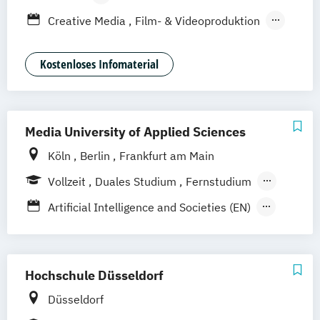
Leipzig
Düsseldorf
Nürnberg
Stuttgart
Berufsbegleitendes Präsenzstudium
Creative Media
Film- & Videoproduktion
Duales Studium
Game Design
Journalismus
Media Studies
Medienmanagement
Kostenloses Infomaterial
Medienpsychologie
Musikproduktion
Social Media Studies
Software Design & User Experience
Media University of Applied Sciences
Köln
Berlin
Frankfurt am Main
Vollzeit
Duales Studium
Fernstudium
Berufsbegleitendes Präsenzstudium
Artificial Intelligence and Societies (EN)
Digitaler Journalismus (DE/EN)
Digitales Marketing und E-Commerce
Game Design und Interaktive Medien
Hochschule Düsseldorf
Internationales Marketing und
Düsseldorf
Medienmanagement (DE/EN)