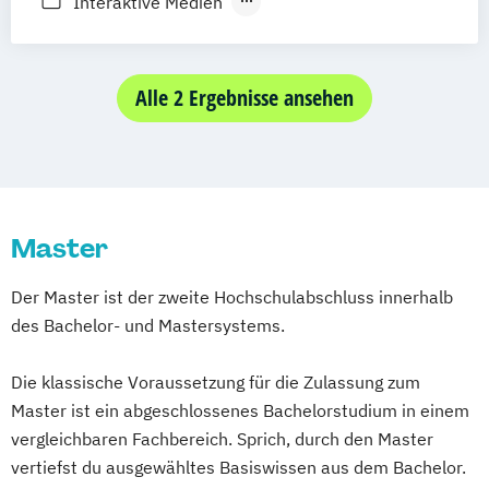
Interaktive Medien
Medien- und
Kommunikationswissenschaften
MultiMedia & Autorschaft
Alle 2 Ergebnisse ansehen
Online Radio
Master
Der Master ist der zweite Hochschulabschluss innerhalb
des Bachelor- und Mastersystems.
Die klassische Voraussetzung für die Zulassung zum
Master ist ein abgeschlossenes Bachelorstudium in einem
vergleichbaren Fachbereich. Sprich, durch den Master
vertiefst du ausgewähltes Basiswissen aus dem Bachelor.