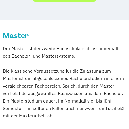
International Media Cultural Work
Leadership in the Creative Industries
Medienentwicklung
Motion Pictures
Onlinejournalismus
Master
Onlinekommunikation
Sound and Music Production
Der Master ist der zweite Hochschulabschluss innerhalb
des Bachelor- und Mastersystems.
Die klassische Voraussetzung für die Zulassung zum
Master ist ein abgeschlossenes Bachelorstudium in einem
vergleichbaren Fachbereich. Sprich, durch den Master
vertiefst du ausgewähltes Basiswissen aus dem Bachelor.
Ein Masterstudium dauert im Normalfall vier bis fünf
Semester – in seltenen Fällen auch nur zwei – und schließt
mit der Masterarbeit ab.