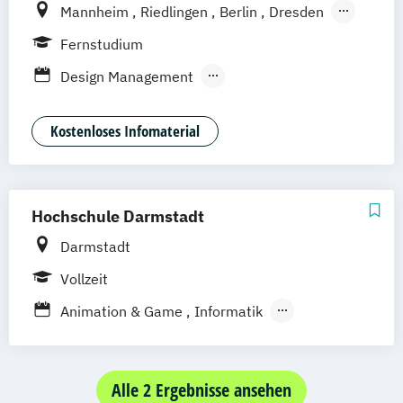
Mannheim
Riedlingen
Berlin
Dresden
Düsseldorf
Hamburg
Hannover
Köln
Fernstudium
München
Stuttgart
Ellwangen
Zell
Design Management
Leipzig
Wertheim
Wien
Kommunikation und Medienmanagement
Frankfurt am Main
Hamm
Zürich
Fürth
Medien- und Kommunikationsmanagement
Kostenloses Infomaterial
Hochschule Darmstadt
Darmstadt
Vollzeit
Animation & Game
Informatik
Schwerpunkt Kommunikation und Medien
in der Informatik
Interactive Media Design
Alle 2 Ergebnisse ansehen