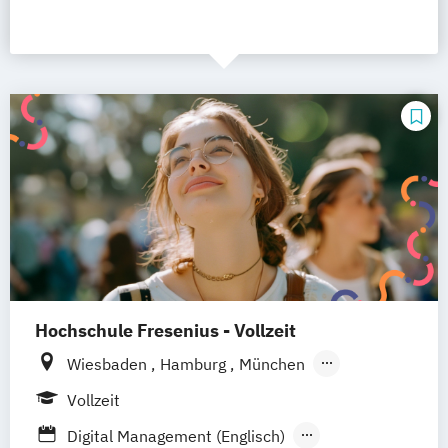
Hochschule Fresenius - Vollzeit
Wiesbaden
Hamburg
München
Düsseldorf
Idstein
Berlin
Vollzeit
Frankfurt am Main
Köln
Heidelberg
Digital Management (Englisch)