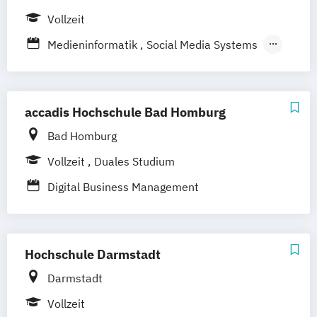
und Sportmanagement)
Vollzeit
Management und Marketing in Mode
Marken und Medien
Medieninformatik
Social Media Systems
Technische Redaktion u. Multimediale
Dokumentation
accadis Hochschule Bad Homburg
Bad Homburg
Vollzeit
Duales Studium
Digital Business Management
Hochschule Darmstadt
Darmstadt
Vollzeit