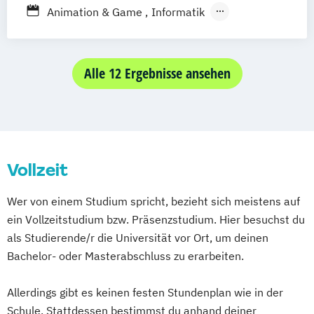
Animation & Game
Informatik
Schwerpunkt Kommunikation und Medien
in der Informatik
Interactive Media Design
Alle 12 Ergebnisse ansehen
International Media Cultural Work
Leadership in the Creative Industries
Medienentwicklung
Motion Pictures
Onlinejournalismus
Vollzeit
Onlinekommunikation
Sound and Music Production
Wer von einem Studium spricht, bezieht sich meistens auf
ein Vollzeitstudium bzw. Präsenzstudium. Hier besuchst du
als Studierende/r die Universität vor Ort, um deinen
Bachelor- oder Masterabschluss zu erarbeiten.
Allerdings gibt es keinen festen Stundenplan wie in der
Schule. Stattdessen bestimmst du anhand deiner