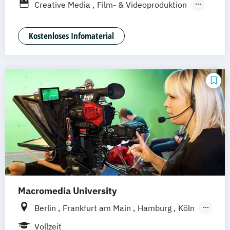
Berufsbegleitendes Präsenzstudium
Creative Media
Film- & Videoproduktion
Stuttgart
Duales Studium
Game Design
Journalismus
Media Studies
Medienmanagement
Kostenloses Infomaterial
Medienpsychologie
Musikproduktion
Social Media Studies
Software Design & User Experience
Macromedia University
Berlin
Frankfurt am Main
Hamburg
Köln
Leipzig
München
Stuttgart
Vollzeit