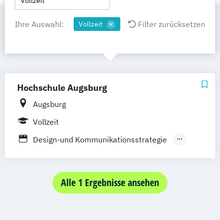
Vollzeit
Ihre Auswahl:
Filter zurücksetzen
Vollzeit
Hochschule Augsburg
Augsburg
Vollzeit
Design-und Kommunikationsstrategie
Interaktive Medien
Interaktive Mediensysteme
Kommunikationsdesign
Alle 1 Ergebnisse ansehen
Marketing/Vertrieb/Medien