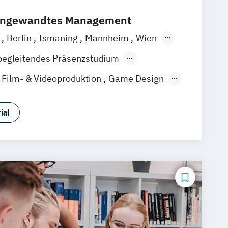
 angewandtes Management
a
Berlin
Ismaning
Mannheim
Wien
over
Leipzig
Düsseldorf
Köln
begleitendes Präsenzstudium
gart
Film- & Videoproduktion
Game Design
Media Studies
Medienmanagement
gie
Musikproduktion
ial
udies
 & User Experience