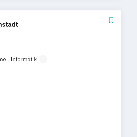
ctice (Creative Media Industries)
eering
Visuell Effects Animation
mstadt
ame
Informatik
mmunikation und Medien in der
ia Design
edia Cultural Work
e Creative Industries
lung
Motion Pictures
smus
Onlinekommunikation
 Production