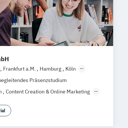
mbH
m
Frankfurt a.M.
Hamburg
Köln
en
Stuttgart
Hannover
Nürnberg
begleitendes Präsenzstudium
on
Content Creation & Online Marketing
duction
Event Engineering
tion
Games Programming
ial
Music Business
dia Creation