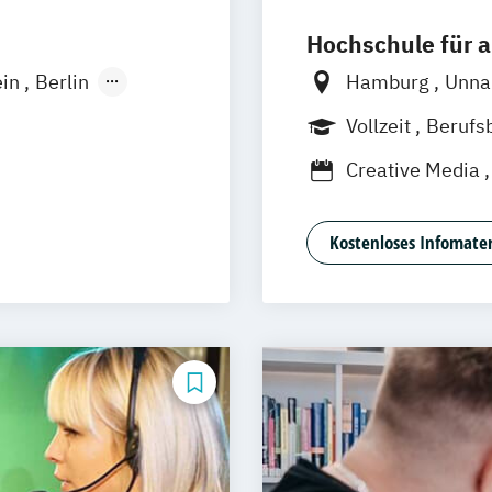
Hochschule für
ein
Berlin
Hamburg
Unn
Wiesbaden
Frankfurt
Hann
Vollzeit
Berufs
Nürnberg
Stutt
Duales Studium
Creative Media
Journalismus
Medienpsycholo
Kostenloses Infomater
eting
Social Media St
Software Design