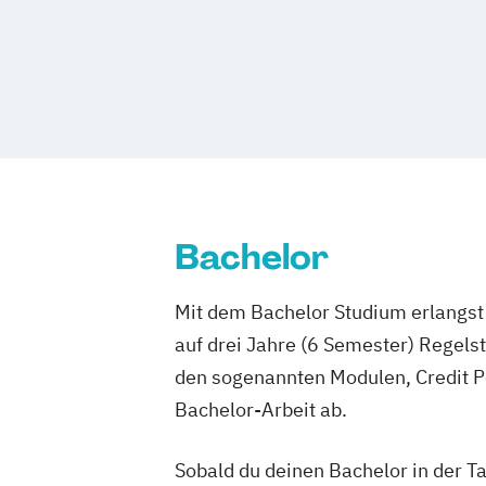
Internationales Marketing und Medie
(DE/EN)
Journalismus und Unternehmenskomm
Kommunikationsdesign und Kreative St
Management der Medien- und Kreativw
Medien- und Eventmanagement
Medien- und Wirtschaftspsychologie
Bachelor
Public Relations und Digitales Marketi
Social Media Marketing und Content Cr
Mit dem Bachelor Studium erlangst 
Visual and Media Anthropology
auf drei Jahre (6 Semester) Regel
Wirtschaftspsychologie (DE/EN)
den sogenannten Modulen, Credit P
Bachelor-Arbeit ab.
Sobald du deinen Bachelor in der T