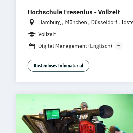
Hochschule Fresenius - Vollzeit
Hamburg
München
Düsseldorf
Idst
Frankfurt am Main
Köln
Heidelberg
Vollzeit
Wolfenbüttel
Braunschweig
Erfurt
Digital Management (Englisch)
Digitales Management & Leadership
Mediendesign & Management
Kostenloses Infomaterial
Medienmanagement und Digitales Mark