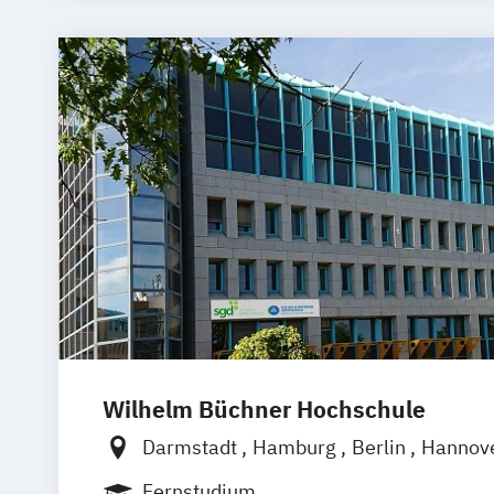
Medien- und Kommunikationsmanage
Medien- und Kommunikationsmanagem
Medien- und Werbepsychologie
Musi
Sportjournalismus
Wilhelm Büchner Hochschule
Darmstadt
Hamburg
Berlin
Hannov
Nürnberg
München
Stuttgart
Götti
Fernstudium