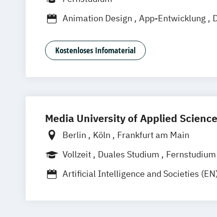
Freiburg
Wien
Zürich
Rostock
Dor
Animation Design
App-Entwicklung
D
Game Design
Game Development
In
Kommunikationsdesign
Nachhaltiges 
Kostenloses Infomaterial
Media University of Applied Scienc
Berlin
Köln
Frankfurt am Main
Vollzeit
Duales Studium
Fernstudium
Berufsbegleitendes Präsenzstudium
Artificial Intelligence and Societies (EN
Digitaler Journalismus (DE/EN)
Digitales Marketing und E-Commerce
Game Design und Interaktive Medien