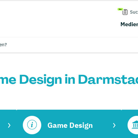
Suc
Medien
en?
me Design in Darmstad
Game Design