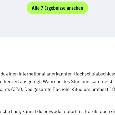
nmanagement
Alle 7 Ergebnisse ansehen
unikation
rategien (DE/EN)
irtschaft
ng (DE/EN)
eation
du einen international anerkannten Hochschulabschluss
studienzeit ausgelegt. Während des Studiums sammelst 
oints (CPs). Das gesamte Bachelor-Studium umfasst 180
asche hast, kannst du entweder sofort ins Berufsleben e