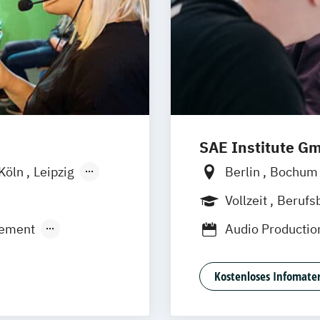
SAE Institute G
Köln
Leipzig
Berlin
Bochu
Leipzig
Münch
Vollzeit
Berufs
ement
Audio Producti
ic Production
Digital Film Pro
N)
Game Art Anima
Kostenloses Infomater
Management
Graphic Design
ationsdesign
Professional Me