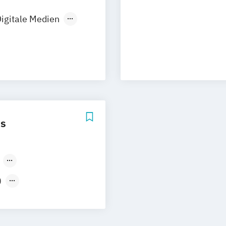
tmund
igitale Medien
dustriedesign
Design
es
)