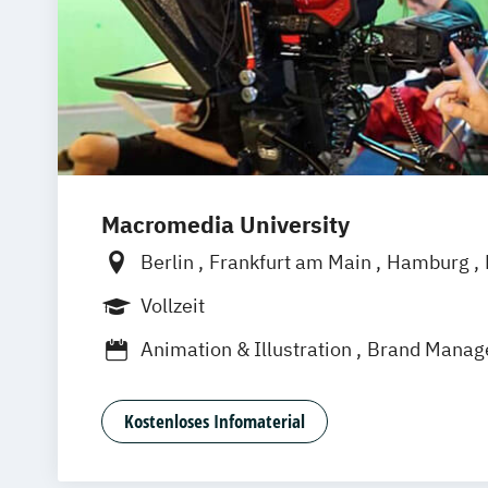
Macromedia University
Berlin
Frankfurt am Main
Hamburg
München
Stuttgart
Vollzeit
Animation & Illustration
Brand Manag
Design Management (EN)
Digital Mus
Eventmanagement
Filmmaking (DE/E
Kostenloses Infomaterial
Game Design & Development
Games 
Journalismus
Medien- und Kommunik