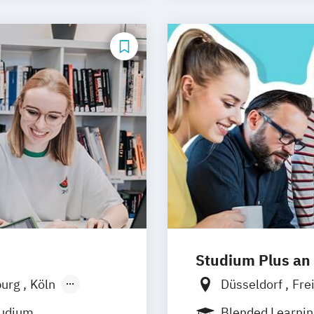
Medien- und K
Medien- und K
Medien- und We
Sportjournalism
Studium Plus an
urg
Köln
Düsseldorf
Fre
r
Nürnberg
Frankfurt am M
tudium
Blended Learni