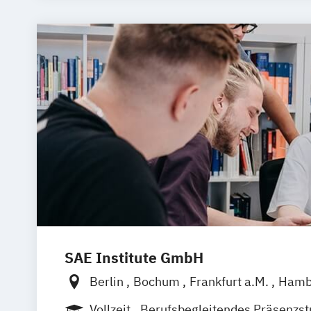
UX Design
SAE Institute GmbH
Berlin
Bochum
Frankfurt a.M.
Hamb
Leipzig
München
Stuttgart
Hannove
Vollzeit
Berufsbegleitendes Präsenzs