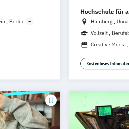
Hochschule für
ein
Berlin
Hamburg
Unn
Wiesbaden
Frankfurt
Hann
Vollzeit
Berufs
Nürnberg
Stutt
Duales Studium
Creative Media
Journalismus
Medienpsycholo
Kostenloses Infomater
eting
Social Media St
Software Design