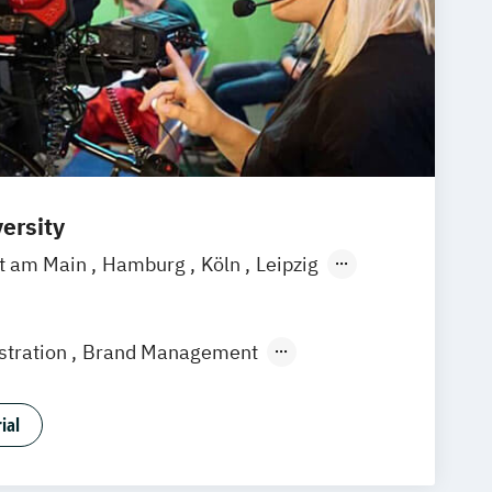
ersity
rt am Main
Hamburg
Köln
Leipzig
gart
stration
Brand Management
ment (EN)
Digital Music Production
ent
Filmmaking (DE/EN)
ial
 Development
Games Management
Medien- und Kommunikationsdesign