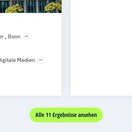
er
Bonn
ngen
Leipzig
tmund
igitale Medien
dustriedesign
Design
Alle 11 Ergebnisse ansehen