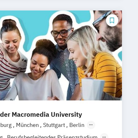
ommunikationsmanagement
ommunikationsmanagement (DE/EN)
rbepsychologie
Musikmanagement
us
 der Macromedia University
iburg
München
Stuttgart
Berlin
ain
Hamburg
Hannover
Köln
Leipzig
ng
Berufsbegleitendes Präsenzstudium