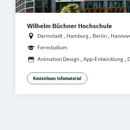
Wilhelm Büchner Hochschule
Darmstadt
Hamburg
Berlin
Hannov
Nürnberg
München
Stuttgart
Götti
Fernstudium
Freiburg
Wien
Zürich
Rostock
Dor
Animation Design
App-Entwicklung
D
Game Design
Game Development
In
Kommunikationsdesign
Nachhaltiges 
Kostenloses Infomaterial