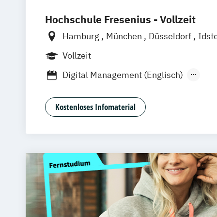
Hochschule Fresenius - Vollzeit
Hamburg
München
Düsseldorf
Idst
Frankfurt am Main
Köln
Heidelberg
Vollzeit
Wolfenbüttel
Braunschweig
Erfurt
Digital Management (Englisch)
Digitales Management & Leadership
Mediendesign & Management
Kostenloses Infomaterial
Medienmanagement und Digitales Mark