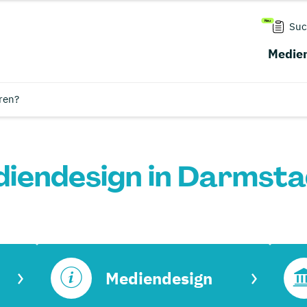
Suc
Medien
ren?
iendesign in Darmsta
Mediendesign