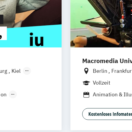
Macromedia Univ
burg
Kiel
Berlin
Frankfu
n
Aachen
München
Stutt
Vollzeit
uhe
Kassel
ion
Animation & Illu
Neu-Ulm
Medienpädagogik
Design Manage
urg
Freising
Eventmanagem
rg
Münster
Kostenloses Infomater
Game Design &
schlandweit
Social Media
Journalismus