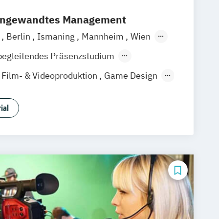
 angewandtes Management
a
Berlin
Ismaning
Mannheim
Wien
over
Leipzig
Düsseldorf
Köln
begleitendes Präsenzstudium
gart
Film- & Videoproduktion
Game Design
Media Studies
Medienmanagement
gie
Musikproduktion
ial
udies
 & User Experience