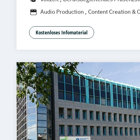
Audio Production
Content Creation & 
Digital Film Production
Event Enginee
Game Art Animation
Games Program
Kostenloses Infomaterial
Graphic Design
Music Business
Professional Media Creation
Professional Practice (Creative Media 
Software Engineering
Visuell Effects
Voice Acting