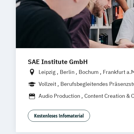
SAE Institute GmbH
Leipzig
Berlin
Bochum
Frankfurt a.
Köln
München
Stuttgart
Hannover
Vollzeit
Berufsbegleitendes Präsenzs
Audio Production
Content Creation & 
Digital Film Production
Event Enginee
Game Art Animation
Games Program
Kostenloses Infomaterial
Graphic Design
Music Business
Professional Media Creation