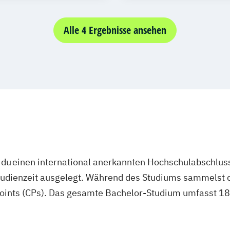
Industries)
 Animation
Alle 4 Ergebnisse ansehen
du einen international anerkannten Hochschulabschluss
studienzeit ausgelegt. Während des Studiums sammelst 
oints (CPs). Das gesamte Bachelor-Studium umfasst 180