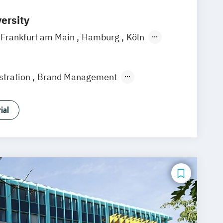
ersity
Frankfurt am Main
Hamburg
Köln
gart
stration
Brand Management
ment (EN)
Digital Music Production
ent
Filmmaking (DE/EN)
ial
 Development
Games Management
Medien- und Kommunikationsdesign
ommunikationsmanagement
ommunikationsmanagement (DE/EN)
rbepsychologie
Musikmanagement
us