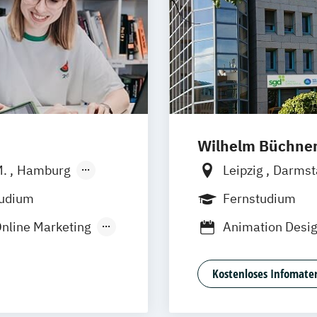
Wilhelm Büchne
M.
Hamburg
Leipzig
Darmst
Nürnberg
Bonn
Nürnber
tudium
Fernstudium
Freiburg
Wien
Online Marketing
Animation Desi
ring
Game Design
ming
Kommunikation
Kostenloses Infomater