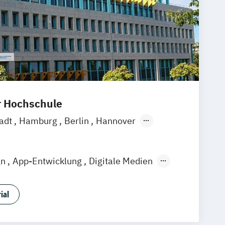
r Hochschule
adt
Hamburg
Berlin
Hannover
g
München
Stuttgart
Göttingen
Zürich
Rostock
Dortmund
gn
App-Entwicklung
Digitale Medien
Game Development
Industriedesign
sdesign
Nachhaltiges Design
ial