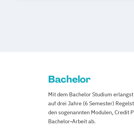
Professional Practice (Creative Media 
Software Engineering
Visuell Effects
Voice Acting
Bachelor
Mit dem Bachelor Studium erlangst 
auf drei Jahre (6 Semester) Regel
den sogenannten Modulen, Credit P
Bachelor-Arbeit ab.