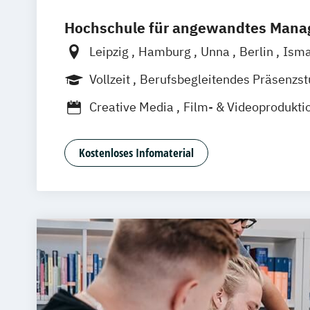
Hochschule für angewandtes Man
Leipzig
Hamburg
Unna
Berlin
Isma
Mannheim
Wien
Frankfurt
Hannove
Vollzeit
Berufsbegleitendes Präsenzs
Köln
Nürnberg
Stuttgart
Duales Studium
Creative Media
Film- & Videoprodukti
Journalismus
Media Studies
Medien
Medienpsychologie
Musikproduktion
Kostenloses Infomaterial
Social Media Studies
Software Design & User Experience