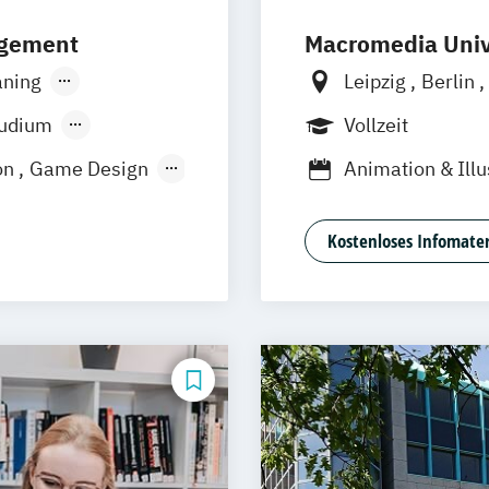
agement
Macromedia Univ
ning
Leipzig
Berlin
r
Düsseldorf
München
Stutt
tudium
Vollzeit
on
Game Design
Animation & Illu
management
Design Manage
Eventmanagem
Kostenloses Infomater
Game Design &
Journalismus
Medien- und K
Medien- und K
Medien- und We
Sportjournalism