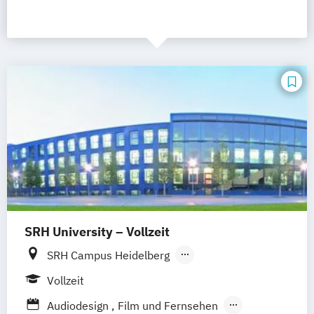
SRH University – Vollzeit
SRH Campus Heidelberg
SRH Campus Berlin
SRH Campus Bremen
Vollzeit
SRH Campus Bonn
SRH Campus Dresden
Audiodesign
Film und Fernsehen